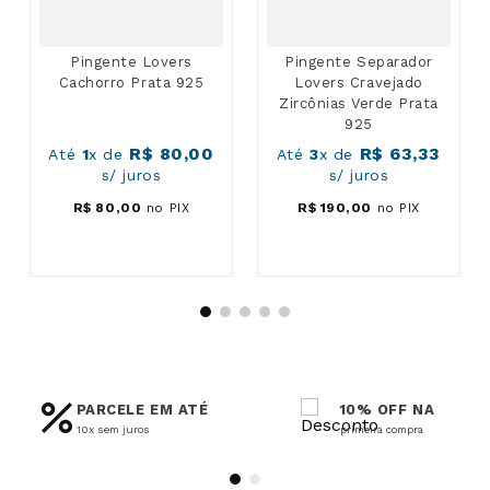
Pingente Lovers
Pingente Separador
Cachorro Prata 925
Lovers Cravejado
Zircônias Verde Prata
925
R$
80
,
00
R$
63
,
33
Até
1
x de
Até
3
x de
s/ juros
s/ juros
R$
80
,
00
no PIX
R$
190
,
00
no PIX
PARCELE EM ATÉ
10% OFF NA
10x sem juros
primeira compra