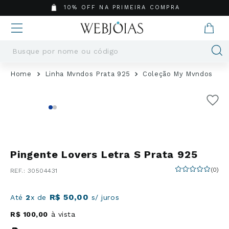
10% OFF NA PRIMEIRA COMPRA
Busque por nome ou código
Termos mais buscados
Linha Mvndos Prata 925
Coleção My Mvndos
1
º
Aneis
2
º
Pingentes
3
º
Brincos
4
º
Colares
5
º
Masculino
Pingente Lovers Letra S Prata 925
6
º
Argola
(
0
)
:
30504431
7
º
Casamento
8
º
São Bento
R$
50
,
00
Até
2
x de
s/ juros
9
º
Pingente
R$
100
,
00
à vista
10
º
Corrente