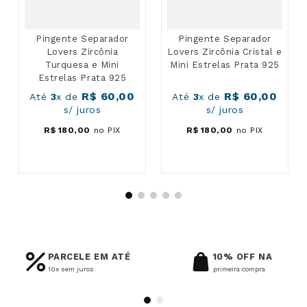
Pingente Separador
Pingente Separador
Lovers Zircônia
Lovers Zircônia Cristal e
Turquesa e Mini
Mini Estrelas Prata 925
Estrelas Prata 925
R$
60
,
00
R$
60
,
00
Até
3
x de
Até
3
x de
s/ juros
s/ juros
R$
180
,
00
no PIX
R$
180
,
00
no PIX
PARCELE EM ATÉ
10% OFF NA
10x sem juros
primeira compra