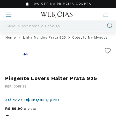
10% OFF NA PRIMEIRA COMPRA
Busque por nome ou código
Termos mais buscados
Linha Mvndos Prata 925
Coleção My Mvndos
1
º
Aneis
2
º
Pingentes
3
º
Brincos
4
º
Colares
5
º
Masculino
Pingente Lovers Halter Prata 925
6
º
Argola
:
30511361
7
º
Casamento
8
º
São Bento
R$
89
,
90
Até
1
x de
s/ juros
9
º
Pingente
R$
89
,
90
à vista
10
º
Corrente