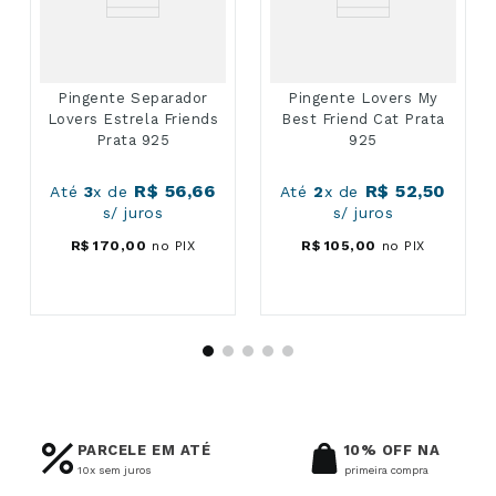
Pingente Separador
Pingente Lovers My
Lovers Estrela Friends
Best Friend Cat Prata
Prata 925
925
R$
56
,
66
R$
52
,
50
Até
3
x de
Até
2
x de
s/ juros
s/ juros
R$
170
,
00
no PIX
R$
105
,
00
no PIX
PARCELE EM ATÉ
10% OFF NA
10x sem juros
primeira compra