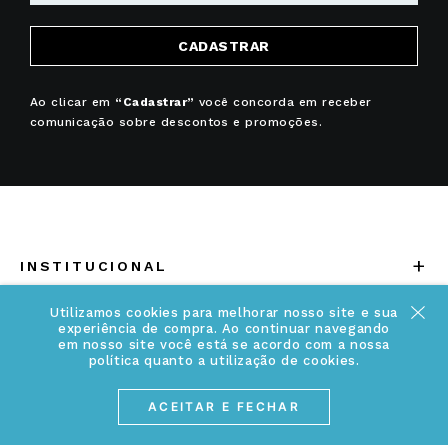
CADASTRAR
Ao clicar em
“Cadastrar”
você concorda em receber
comunicação sobre descontos e promoções.
+
INSTITUCIONAL
Quem somos
Utilizamos cookies para melhorar nosso site e sua
+
INFORMAÇÕES
experiência de compra. Ao continuar navegando
Acesse Nosso Blog
em nosso site você está se acordo com a nossa
política quanto a utilização de cookies.
Cuidados Especiais
Fale Conosco
Política de Troca e Devolução
ACEITAR E FECHAR
ATENDIMENTO
Conheça a linha MVNDOS
Política de Privacidade