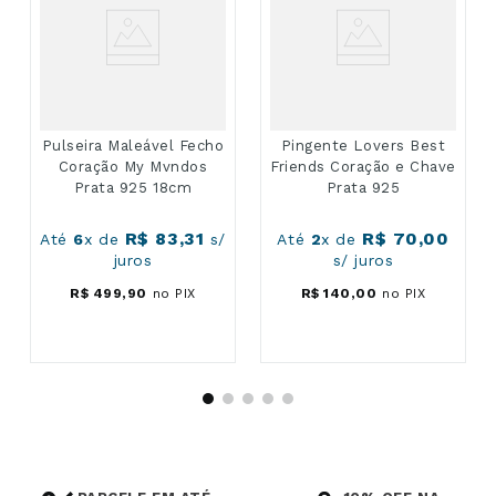
Pulseira Maleável Fecho
Pingente Lovers Best
Coração My Mvndos
Friends Coração e Chave
Prata 925 18cm
Prata 925
R$
83
,
31
R$
70
,
00
Até
6
x de
s/
Até
2
x de
juros
s/ juros
R$
499
,
90
no PIX
R$
140
,
00
no PIX