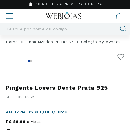
10% OFF NA PRIMEIRA COMPRA
Busque por nome ou código
Termos mais buscados
Linha Mvndos Prata 925
Coleção My Mvndos
1
º
Aneis
2
º
Pingentes
3
º
Brincos
4
º
Colares
5
º
Masculino
Pingente Lovers Dente Prata 925
6
º
Argola
:
30506588
7
º
Casamento
8
º
São Bento
R$
80
,
00
Até
1
x de
s/ juros
9
º
Pingente
R$
80
,
00
à vista
10
º
Corrente