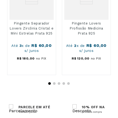
Pingente Separador
Pingente Lovers
Lovers Zircônia Cristal e
Profissão Medicina
Mini Estrelas Prata 925
Prata 925
R$
60
,
00
R$
60
,
00
Até
3
x de
Até
2
x de
s/ juros
s/ juros
R$
180
,
00
no PIX
R$
120
,
00
no PIX
PARCELE EM ATÉ
10% OFF NA
10x sem juros
primeira compra