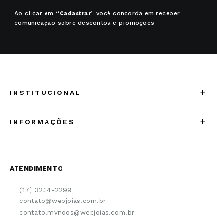
Ao clicar em
“Cadastrar”
você concorda em receber
comunicação sobre descontos e promoções.
+
INSTITUCIONAL
Quem somos
+
INFORMAÇÕES
Acesse Nosso Blog
Cuidados Especiais
Fale Conosco
Política de Troca e Devolução
ATENDIMENTO
Conheça a linha MVNDOS
Política de Privacidade
(17) 3234-2299
Cancelamento de Compra
contato@webjoias.com.br
contato.mvndos@webjoias.com.br