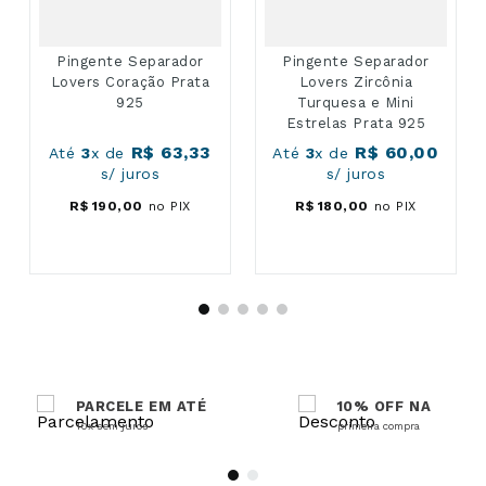
Pingente Separador
Pingente Separador
Lovers Coração Prata
Lovers Zircônia
925
Turquesa e Mini
Estrelas Prata 925
R$
63
,
33
R$
60
,
00
Até
3
x de
Até
3
x de
s/ juros
s/ juros
R$
190
,
00
no PIX
R$
180
,
00
no PIX
PARCELE EM ATÉ
10% OFF NA
10x sem juros
primeira compra