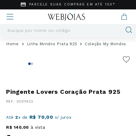
PARCELE SUAS COMPRAS EM ATÉ 10X*
Busque por nome ou código
Termos mais buscados
Linha Mvndos Prata 925
Coleção My Mvndos
1
º
Aneis
2
º
Pingentes
3
º
Brincos
4
º
Colares
5
º
Masculino
Pingente Lovers Coração Prata 925
6
º
Argola
:
30511402
7
º
Casamento
8
º
São Bento
R$
70
,
00
Até
2
x de
s/ juros
9
º
Pingente
R$
140
,
00
à vista
10
º
Corrente