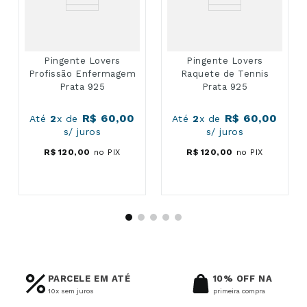
Pingente Lovers
Pingente Lovers
Profissão Enfermagem
Raquete de Tennis
Prata 925
Prata 925
R$
60
,
00
R$
60
,
00
Até
2
x de
Até
2
x de
s/ juros
s/ juros
R$
120
,
00
no PIX
R$
120
,
00
no PIX
PARCELE EM ATÉ
10% OFF NA
10x sem juros
primeira compra