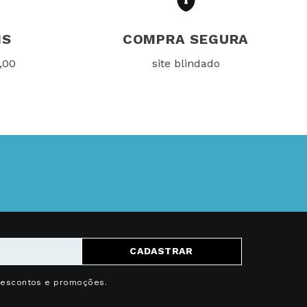
IS
COMPRA SEGURA
,00
site blindado
CADASTRAR
descontos e promoções.