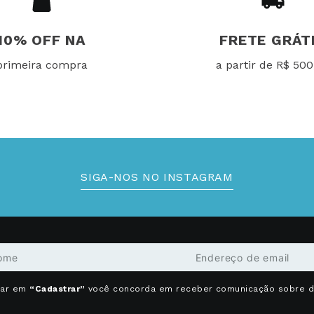
10% OFF NA
FRETE GRÁT
primeira compra
a partir de R$ 500
SIGA-NOS NO INSTAGRAM
car em
“Cadastrar”
você concorda em receber comunicação sobre 