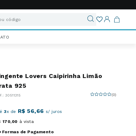
u código
ados
IATO
ingente Lovers Caipirinha Limão
rata 925
(
0
)
:
30511315
R$
56
,
66
té
3
x de
s/ juros
$
170
,
00
à vista
Formas de Pagamento