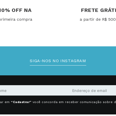
10% OFF NA
FRETE GRÁT
primeira compra
a partir de R$ 500
SIGA-NOS NO INSTAGRAM
car em
“Cadastrar”
você concorda em receber comunicação sobre 