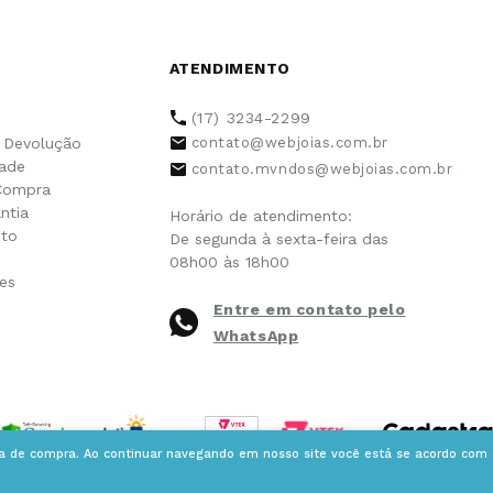
ATENDIMENTO
(17) 3234-2299
e Devolução
contato@webjoias.com.br
dade
contato.mvndos@webjoias.com.br
Compra
ntia
Horário de atendimento:
to
De segunda à sexta-feira das
08h00 às 18h00
es
Entre em contato pelo
WhatsApp
ia de compra. Ao continuar navegando em nosso site você está se acordo com a