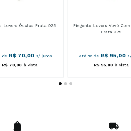
e Lovers Óculos Prata 925
Pingente Lovers Vovó Com
Prata 925
R$
70
,
00
R$
95
,
00
x de
s/ juros
Até
1
x de
s/
R$
70
,
00
à vista
R$
95
,
00
à vista