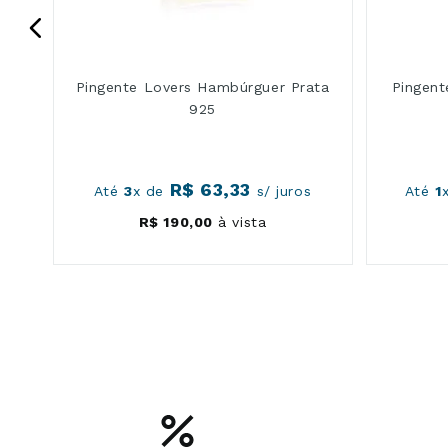
Pingente Lovers Hambúrguer Prata
Pingent
925
R$
63
,
33
s
Até
3
x de
s/ juros
Até
1
R$
190
,
00
à vista