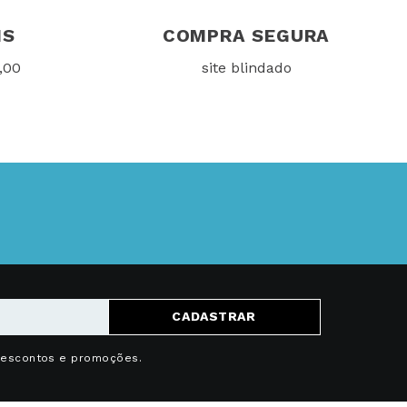
IS
COMPRA SEGURA
,00
site blindado
CADASTRAR
descontos e promoções.