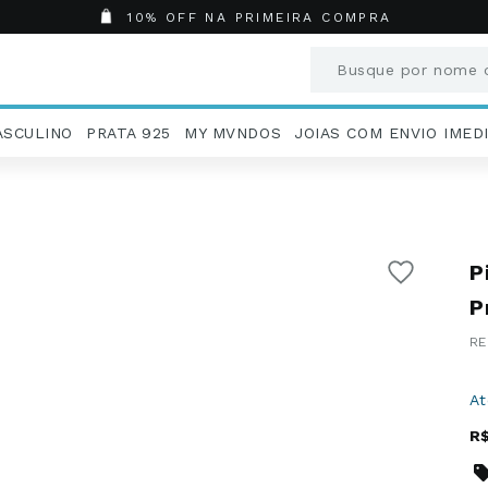
10% OFF NA PRIMEIRA COMPRA
Busque por nome o
Termos mais busc
ASCULINO
PRATA 925
MY MVNDOS
JOIAS COM ENVIO IMED
1
º
Aneis
2
º
Pingentes
3
º
Brincos
4
º
Colares
P
5
º
Masculino
6
º
Argola
P
7
º
Pingente
8
º
Casamento
9
º
Corrente
A
10
º
Moissanite
R