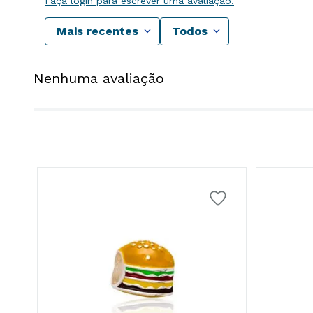
Faça login para escrever uma avaliação.
Mais recentes
Todos
Nenhuma avaliação
ta