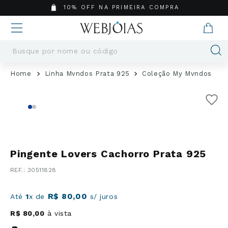
10% OFF NA PRIMEIRA COMPRA
Busque por nome ou código
Termos mais buscados
Linha Mvndos Prata 925
Coleção My Mvndos
1
º
Aneis
2
º
Pingentes
3
º
Brincos
4
º
Colares
5
º
Masculino
Pingente Lovers Cachorro Prata 925
6
º
Argola
:
30511828
7
º
Casamento
8
º
São Bento
R$
80
,
00
Até
1
x de
s/ juros
9
º
Pingente
R$
80
,
00
à vista
10
º
Corrente