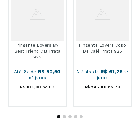
Pingente Lovers My
Pingente Lovers Copo
Best Friend Cat Prata
De Café Prata 925
925
R$
52
,
50
R$
61
,
25
Até
2
x de
Até
4
x de
s/
s/ juros
juros
R$
105
,
00
no PIX
R$
245
,
00
no PIX