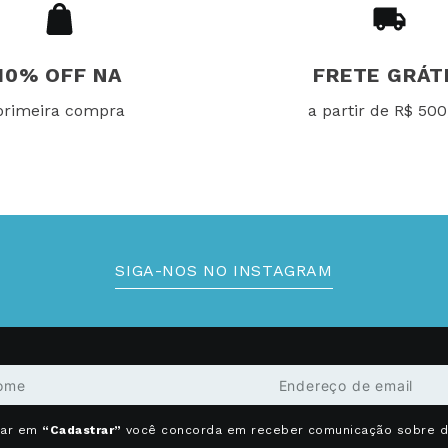
10% OFF NA
FRETE GRÁT
primeira compra
a partir de R$ 500
SIGA-NOS NO INSTAGRAM
car em
“Cadastrar”
você concorda em receber comunicação sobre 