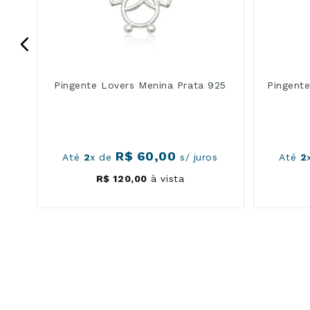
Pingente Lovers Menina Prata 925
Pingente
R$
60
,
00
s
Até
2
x de
s/ juros
Até
2
R$
120
,
00
à vista