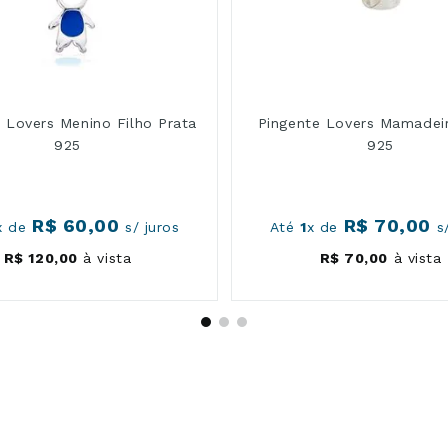
 Lovers Menino Filho Prata
Pingente Lovers Mamadeir
925
925
R$
60
,
00
R$
70
,
00
x de
s/ juros
Até
1
x de
s/
R$
120
,
00
à vista
R$
70
,
00
à vista