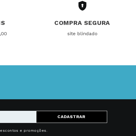
IS
COMPRA SEGURA
,00
site blindado
CADASTRAR
descontos e promoções.