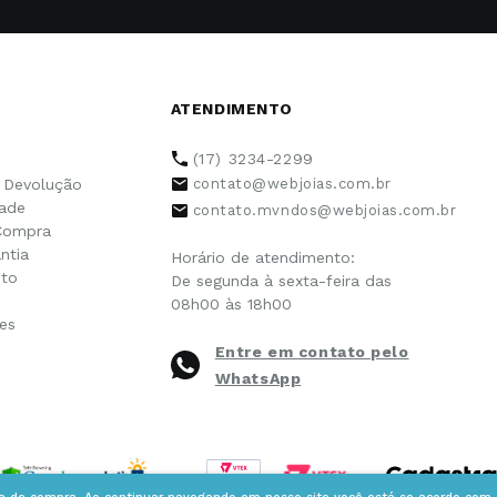
ATENDIMENTO
(17) 3234-2299
e Devolução
contato@webjoias.com.br
dade
contato.mvndos@webjoias.com.br
Compra
ntia
Horário de atendimento:
to
De segunda à sexta-feira das
08h00 às 18h00
es
Entre em contato pelo
WhatsApp