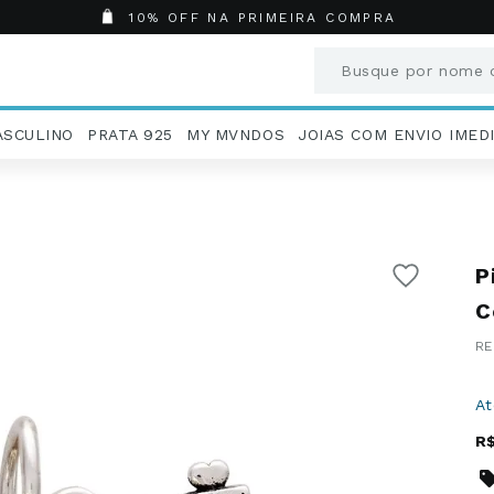
10% OFF NA PRIMEIRA COMPRA
Busque por nome o
Termos mais busc
ASCULINO
PRATA 925
MY MVNDOS
JOIAS COM ENVIO IMED
1
º
Aneis
2
º
Pingentes
3
º
Brincos
4
º
Colares
P
5
º
Masculino
6
º
Argola
C
7
º
Pingente
8
º
Casamento
9
º
Corrente
A
10
º
Moissanite
R