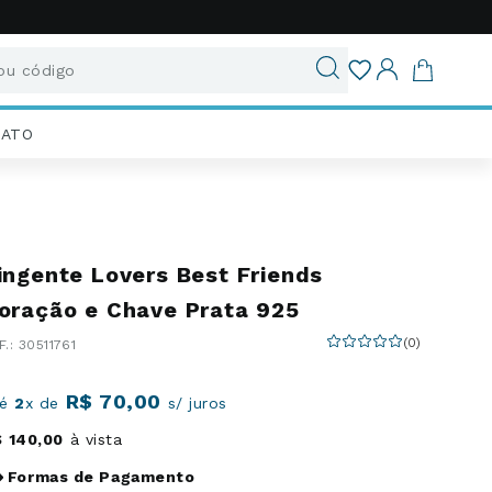
u código
ados
IATO
ingente Lovers Best Friends
oração e Chave Prata 925
(
0
)
:
30511761
R$
70
,
00
té
2
x de
s/ juros
$
140
,
00
à vista
Formas de Pagamento