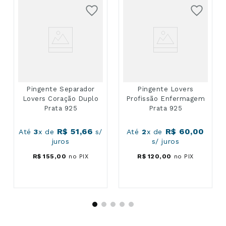
Pingente Separador
Pingente Lovers
Lovers Coração Duplo
Profissão Enfermagem
Prata 925
Prata 925
R$
51
,
66
R$
60
,
00
Até
3
x de
s/
Até
2
x de
juros
s/ juros
R$
155
,
00
no PIX
R$
120
,
00
no PIX