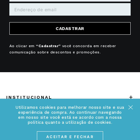
CADASTRAR
Ao clicar em
“Cadastrar”
você concorda em receber
comunicação sobre descontos e promoções.
+
INSTITUCIONAL
Utilizamos cookies para melhorar nosso site e sua
Quem somos
experiência de compra. Ao continuar navegando
+
INFORMAÇÕES
em nosso site você está se acordo com a nossa
Acesse Nosso Blog
política quanto a utilização de cookies.
Cuidados Especiais
Fale Conosco
ACEITAR E FECHAR