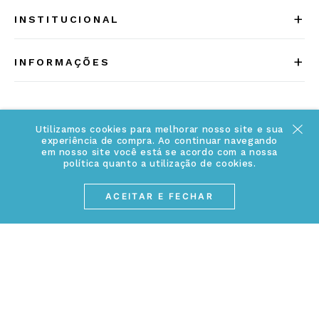
+
INSTITUCIONAL
Quem somos
+
INFORMAÇÕES
Acesse Nosso Blog
Cuidados Especiais
Fale Conosco
Política de Troca e Devolução
Utilizamos cookies para melhorar nosso site e sua
ATENDIMENTO
Conheça a linha MVNDOS
experiência de compra. Ao continuar navegando
Política de Privacidade
em nosso site você está se acordo com a nossa
(17) 3234-2299
política quanto a utilização de cookies.
Cancelamento de Compra
contato@webjoias.com.br
contato.mvndos@webjoias.com.br
ACEITAR E FECHAR
Certificado de Garantia
Horário de atendimento: De segunda à sexta-feira das
Forma de Pagamento
08h00 às 18h00
Prazo de Entrega
Entre em contato pelo WhatsApp
Cupons e Promoções