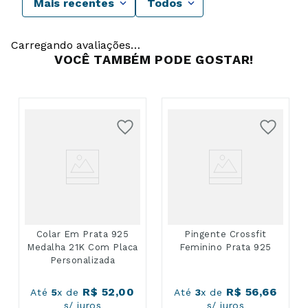
Mais recentes
Todos
Carregando avaliações…
VOCÊ TAMBÉM PODE GOSTAR!
Colar Em Prata 925
Pingente Crossfit
Medalha 21K Com Placa
Feminino Prata 925
Personalizada
R$
52
,
00
R$
56
,
66
Até
5
x de
Até
3
x de
s/ juros
s/ juros