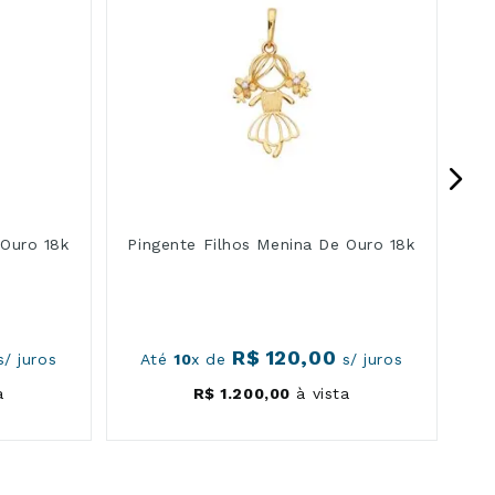
 Ouro 18k
Pingente Filhos Menina De Ouro 18k
R$
120
,
00
/ juros
Até
10
x de
s/ juros
a
R$
1
.
200
,
00
à vista