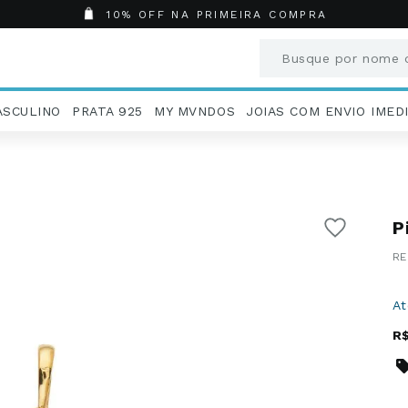
10% OFF NA PRIMEIRA COMPRA
Busque por nome o
Termos mais busc
ASCULINO
PRATA 925
MY MVNDOS
JOIAS COM ENVIO IMED
1
º
Aneis
2
º
Pingentes
3
º
Brincos
4
º
Colares
P
5
º
Masculino
6
º
Argola
7
º
Pingente
8
º
São Bento
A
9
º
Casamento
R
10
º
Corrente