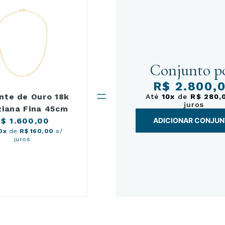
Conjunto po
R$ 2.800,
nte de Ouro 18k
Até
10x
de
R$ 280,
juros
ziana Fina 45cm
$ 1.600,00
ADICIONAR CONJU
0x
de
R$ 160,00
s/
juros