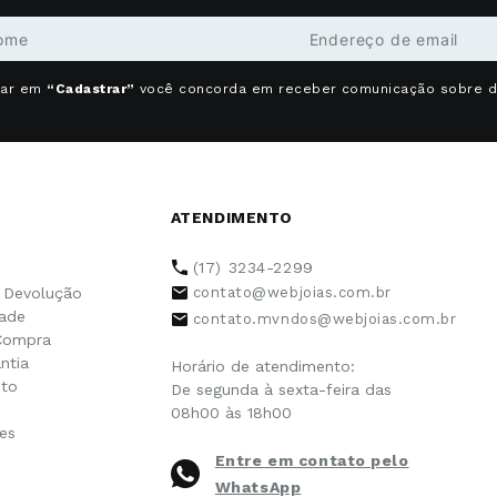
car em
“Cadastrar”
você concorda em receber comunicação sobre 
ATENDIMENTO
(17) 3234-2299
e Devolução
contato@webjoias.com.br
dade
contato.mvndos@webjoias.com.br
Compra
ntia
Horário de atendimento:
to
De segunda à sexta-feira das
08h00 às 18h00
es
Entre em contato pelo
WhatsApp