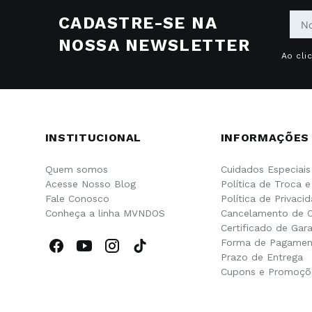
CADASTRE-SE NA
NOSSA NEWSLETTER
Ao cli
INSTITUCIONAL
INFORMAÇÕES
Quem somos
Cuidados Especiais
Acesse Nosso Blog
Política de Troca 
Fale Conosco
Política de Privaci
Conheça a linha MVNDOS
Cancelamento de 
Certificado de Gara
Forma de Pagamen
Prazo de Entrega
Cupons e Promoçõ