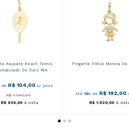
nte Raquete Beach Tennis
Pingente Filhos Menina De
sonalizado De Ouro 18K
R$
104
,
00
x de
s/ juros
R$
192
,
00
Até
10
x de
s
R$
1
.
040
,
00
R$
936
,
00
à vista
R$
1
.
920
,
00
à vist