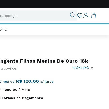
u código
ados
IATO
ingente Filhos Menina De Ouro 18k
(
0
)
:
30011061
R$
120
,
00
té
10
x de
s/ juros
$
1
.
200
,
00
à vista
Formas de Pagamento