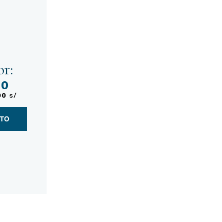
r:
00
00
s/
NTO