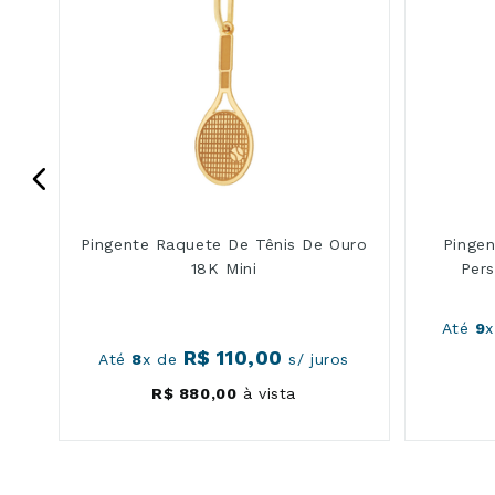
Pingente Raquete De Tênis De Ouro
Pinge
18K Mini
Per
Até
9
R$
110
,
00
os
Até
8
x de
s/ juros
R$
880
,
00
à vista