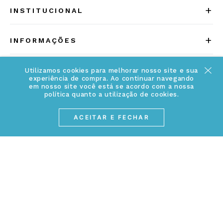
+
INSTITUCIONAL
Quem somos
+
INFORMAÇÕES
Acesse Nosso Blog
Cuidados Especiais
Fale Conosco
Utilizamos cookies para melhorar nosso site e sua
experiência de compra. Ao continuar navegando
Política de Troca e Devolução
em nosso site você está se acordo com a nossa
ATENDIMENTO
Conheça a linha MVNDOS
política quanto a utilização de cookies.
Política de Privacidade
(17) 3234-2299
ACEITAR E FECHAR
Cancelamento de Compra
contato@webjoias.com.br
contato.mvndos@webjoias.com.br
Certificado de Garantia
Horário de atendimento: De segunda à sexta-feira das
Forma de Pagamento
08h00 às 18h00
Prazo de Entrega
Entre em contato pelo WhatsApp
Cupons e Promoções