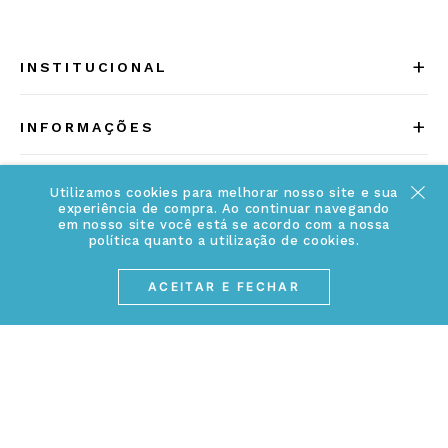
+
INSTITUCIONAL
Quem somos
+
INFORMAÇÕES
Acesse Nosso Blog
Cuidados Especiais
Fale Conosco
Utilizamos cookies para melhorar nosso site e sua
Política de Troca e Devolução
experiência de compra. Ao continuar navegando
ATENDIMENTO
em nosso site você está se acordo com a nossa
Conheça a linha MVNDOS
política quanto a utilização de cookies.
Política de Privacidade
(17) 3234-2299
Cancelamento de Compra
ACEITAR E FECHAR
contato@webjoias.com.br
contato.mvndos@webjoias.com.br
Certificado de Garantia
Horário de atendimento: De segunda à sexta-feira das
Forma de Pagamento
08h00 às 18h00
Prazo de Entrega
Entre em contato pelo WhatsApp
Cupons e Promoções