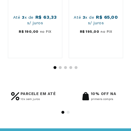
R$
63
,
33
R$
65
,
00
Até
3
x de
Até
3
x de
s/ juros
s/ juros
R$
190
,
00
no PIX
R$
195
,
00
no PIX
PARCELE EM ATÉ
10% OFF NA
10x sem juros
primeira compra