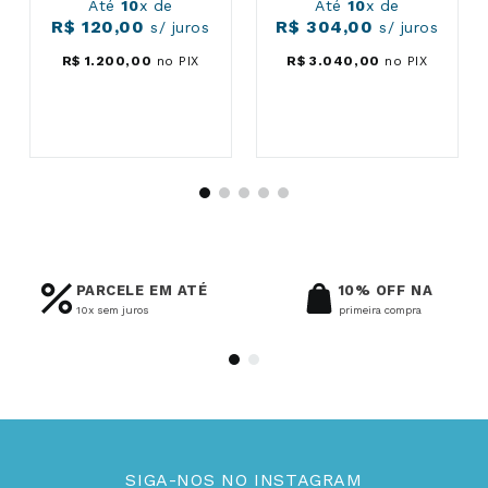
Até
10
x de
Até
10
x de
R$
120
,
00
R$
304
,
00
s/ juros
s/ juros
R$
1
.
200
,
00
no PIX
R$
3
.
040
,
00
no PIX
PARCELE EM ATÉ
10% OFF NA
10x sem juros
primeira compra
SIGA-NOS NO INSTAGRAM