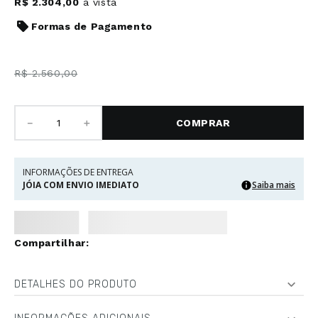
R$
2
.
304
,
00
à vista
Formas de Pagamento
R$
2
.
560
,
00
－
＋
COMPRAR
INFORMAÇÕES DE ENTREGA
JÓIA COM ENVIO IMEDIATO
Saiba mais
DETALHES DO PRODUTO