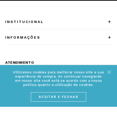
+
INSTITUCIONAL
Quem somos
+
INFORMAÇÕES
Acesse Nosso Blog
Cuidados Especiais
Fale Conosco
Política de Troca e Devolução
ATENDIMENTO
Conheça a linha MVNDOS
Política de Privacidade
Utilizamos cookies para melhorar nosso site e sua
(17) 3234-2299
experiência de compra. Ao continuar navegando
Cancelamento de Compra
contato@webjoias.com.br
em nosso site você está se acordo com a nossa
política quanto a utilização de cookies.
contato.mvndos@webjoias.com.br
Certificado de Garantia
ACEITAR E FECHAR
Horário de atendimento: De segunda à sexta-feira das
Forma de Pagamento
08h00 às 18h00
Prazo de Entrega
Entre em contato pelo WhatsApp