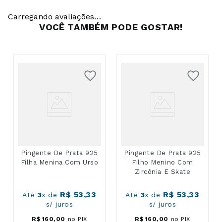
Carregando avaliações…
VOCÊ TAMBÉM PODE GOSTAR!
Pingente De Prata 925
Pingente De Prata 925
Filha Menina Com Urso
Filho Menino Com
Zircônia E Skate
R$
53
,
33
R$
53
,
33
Até
3
x de
Até
3
x de
s/ juros
s/ juros
R$
160
,
00
no PIX
R$
160
,
00
no PIX