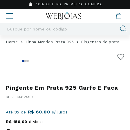
10% OFF NA PRIMEIRA COMPRA
Busque por nome ou código
Termos mais buscados
Linha Mvndos Prata 925
Pingentes de prata
1
º
Aneis
2
º
Pingentes
3
º
Brincos
4
º
Colares
5
º
Masculino
Pingente Em Prata 925 Garfo E Faca
6
º
Argola
:
30412490
7
º
Pingente
8
º
São Bento
R$
60
,
00
Até
3
x de
s/ juros
9
º
Casamento
R$
180
,
00
à vista
10
º
Corrente