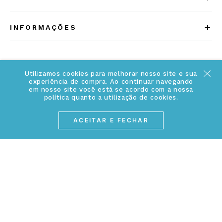
Quem somos
+
INFORMAÇÕES
Acesse Nosso Blog
Cuidados Especiais
Fale Conosco
Política de Troca e Devolução
Utilizamos cookies para melhorar nosso site e sua
ATENDIMENTO
Conheça a linha MVNDOS
experiência de compra. Ao continuar navegando
Política de Privacidade
em nosso site você está se acordo com a nossa
(17) 3234-2299
política quanto a utilização de cookies.
Cancelamento de Compra
contato@webjoias.com.br
contato.mvndos@webjoias.com.br
ACEITAR E FECHAR
Certificado de Garantia
Horário de atendimento: De segunda à sexta-feira das
Forma de Pagamento
08h00 às 18h00
Prazo de Entrega
Entre em contato pelo WhatsApp
Cupons e Promoções