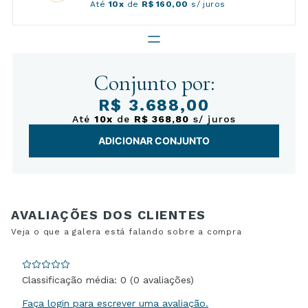
Até
10x
de
R$ 160,00
s/ juros
Conjunto por:
R$ 3.688,00
Até
10x
de
R$ 368,80
s/ juros
ADICIONAR CONJUNTO
Classificação média: 0
(0 avaliações)
Faça login para escrever uma avaliação.