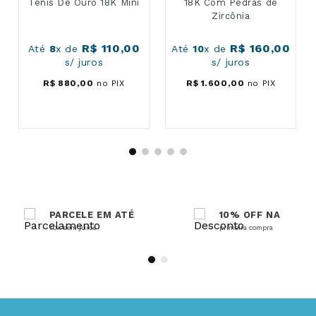
Tênis De Ouro 18K Mini
18K Com Pedras de
Zircônia
R$
110
,
00
Até
8
x de
Até
10
x de
R$
160
,
00
s/ juros
s/ juros
R$
880
,
00
no PIX
R$
1
.
600
,
00
no PIX
PARCELE EM ATÉ
10% OFF NA
10x sem juros
primeira compra