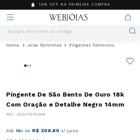
10% OFF NA PRIMEIRA COMPRA
Busque por nome ou código
Termos mais buscados
Joias Femininas
Pingentes Femininos
1
º
Aneis
2
º
Pingentes
3
º
Brincos
4
º
Colares
5
º
Masculino
Pingente De São Bento De Ouro 18k
6
º
Argola
Com Oração e Detalhe Negro 14mm
7
º
Casamento
:
30007676OAN
8
º
Pingente
9
º
Corrente
R$
208
,
80
Até
10
x de
s/ juros
10
º
Moissanite