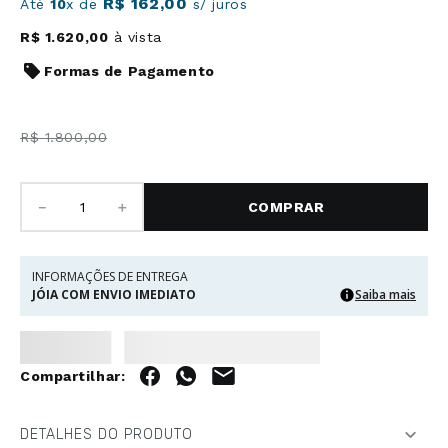
R$
162
,
00
Até
10
x de
s/ juros
R$
1
.
620
,
00
à vista
Formas de Pagamento
R$
1
.
800
,
00
－
＋
COMPRAR
INFORMAÇÕES DE ENTREGA
JÓIA COM ENVIO IMEDIATO
Saiba mais
DETALHES DO PRODUTO