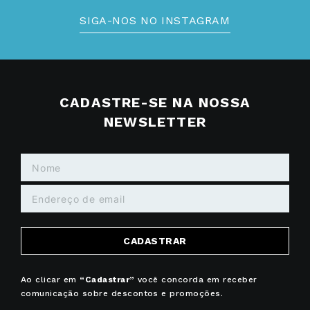
Beach Tennis Feminino
Crossfit Feminino
R$
160
,
00
R$
145
,
00
Até
10
x de
Até
10
x de
s/ juros
s/ juros
R$
1
.
600
,
00
no PIX
R$
1
.
450
,
00
no PIX
PARCELE EM ATÉ
10% OFF NA
10x sem juros
primeira compra