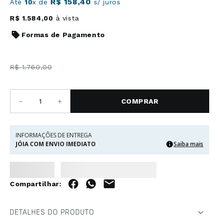
R$
158
,
40
Até
10
x de
s/ juros
R$
1
.
584
,
00
à vista
Formas de Pagamento
R$
1
.
760
,
00
－
＋
COMPRAR
INFORMAÇÕES DE ENTREGA
JÓIA COM ENVIO IMEDIATO
Saiba mais
DETALHES DO PRODUTO