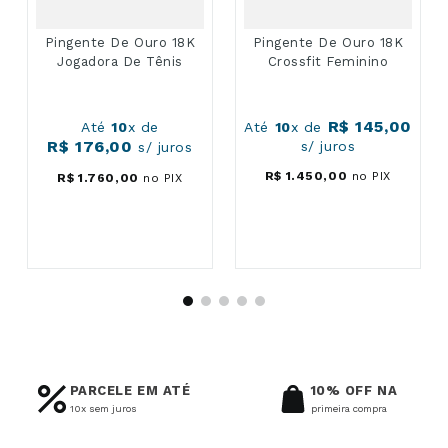
Pingente De Ouro 18K
Pingente De Ouro 18K
Jogadora De Tênis
Crossfit Feminino
R$
145
,
00
Até
10
x de
Até
10
x de
R$
176
,
00
s/ juros
s/ juros
R$
1
.
450
,
00
no PIX
R$
1
.
760
,
00
no PIX
PARCELE EM ATÉ
10% OFF NA
10x sem juros
primeira compra