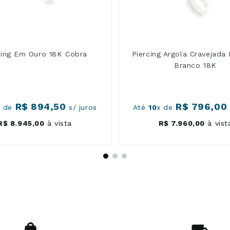
cing Em Ouro 18K Cobra
Piercing Argola Cravejada
Branco 18K
R$
894
,
50
R$
796
,
00
x de
s/ juros
Até
10
x de
R$
8
.
945
,
00
à vista
R$
7
.
960
,
00
à vist