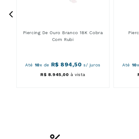
Piercing De Ouro Branco 18K Cobra
Pier
Com Rubi
R$
894
,
50
s
Até
10
x de
s/ juros
Até
10
R$
8
.
945
,
00
à vista