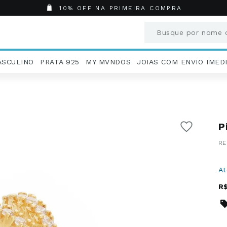
10% OFF NA PRIMEIRA COMPRA
Busque por nome o
Termos mais busc
ASCULINO
PRATA 925
MY MVNDOS
JOIAS COM ENVIO IMED
1
º
Aneis
2
º
Pingentes
3
º
Brincos
4
º
Colares
P
5
º
Masculino
6
º
Argola
7
º
Pingente
8
º
São Bento
A
9
º
Casamento
R
10
º
Corrente