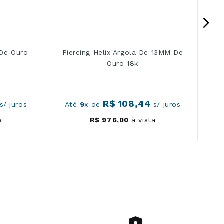
 De Ouro
Piercing Helix Argola De 13MM De
Ouro 18k
R$
108
,
44
s/ juros
Até
9
x de
s/ juros
a
R$
976
,
00
à vista