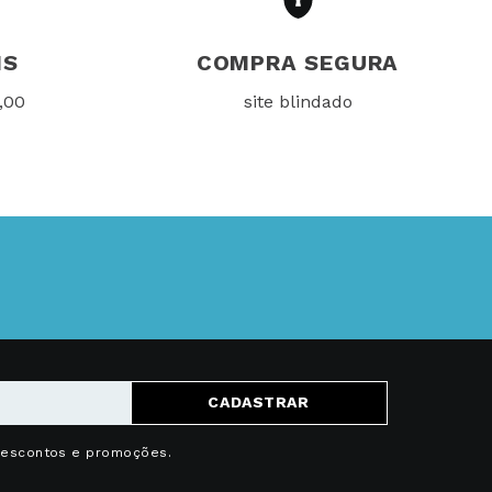
IS
COMPRA SEGURA
,00
site blindado
CADASTRAR
descontos e promoções.