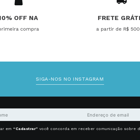
10% OFF NA
FRETE GRÁT
primeira compra
a partir de R$ 500
SIGA-NOS NO INSTAGRAM
car em
“Cadastrar”
você concorda em receber comunicação sobre 