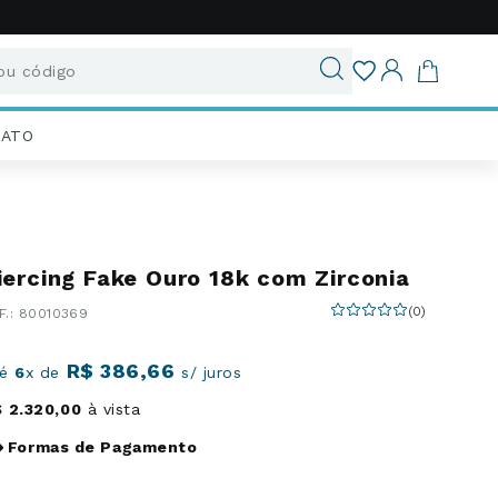
u código
ados
IATO
iercing Fake Ouro 18k com Zirconia
(
0
)
:
80010369
R$
386
,
66
té
6
x de
s/ juros
$
2
.
320
,
00
à vista
Formas de Pagamento