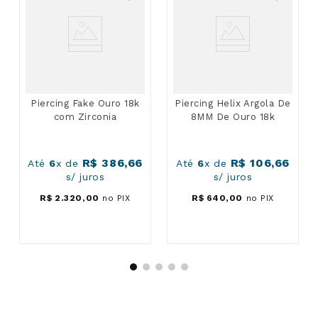
Piercing Fake Ouro 18k
Piercing Helix Argola De
com Zirconia
8MM De Ouro 18k
R$
386
,
66
R$
106
,
66
Até
6
x de
Até
6
x de
s/ juros
s/ juros
R$
2
.
320
,
00
no PIX
R$
640
,
00
no PIX