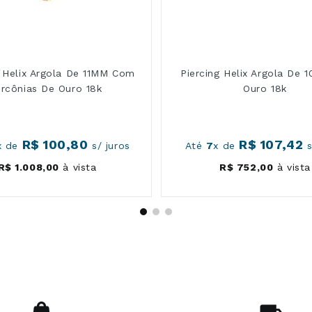
g Helix Argola De 11MM Com
Piercing Helix Argola De
ircônias De Ouro 18k
Ouro 18k
R$
100
,
80
R$
107
,
42
x de
s/ juros
Até
7
x de
s
R$
1
.
008
,
00
à vista
R$
752
,
00
à vista