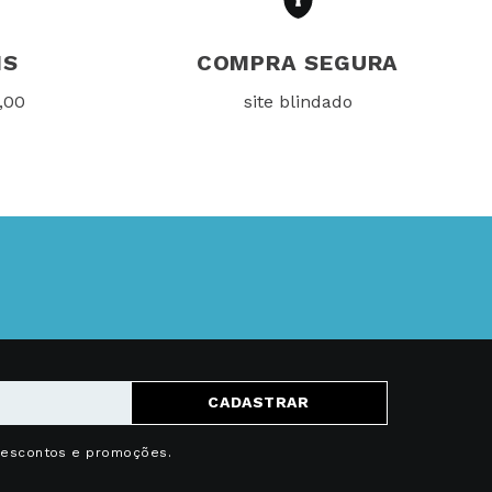
IS
COMPRA SEGURA
,00
site blindado
CADASTRAR
descontos e promoções.