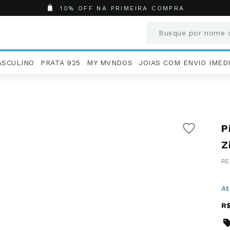
10% OFF NA PRIMEIRA COMPRA
Busque por nome o
Termos mais busc
ASCULINO
PRATA 925
MY MVNDOS
JOIAS COM ENVIO IMED
1
º
Aneis
2
º
Pingentes
3
º
Brincos
4
º
Colares
P
5
º
Masculino
6
º
Argola
Z
7
º
Casamento
8
º
São Bento
9
º
Pingente
A
10
º
Corrente
R