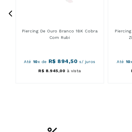
Piercing De Ouro Branco 18K Cobra
Piercin
Com Rubi
Z
R$
894
,
50
os
Até
10
x de
s/ juros
Até
10
R$
8
.
945
,
00
à vista