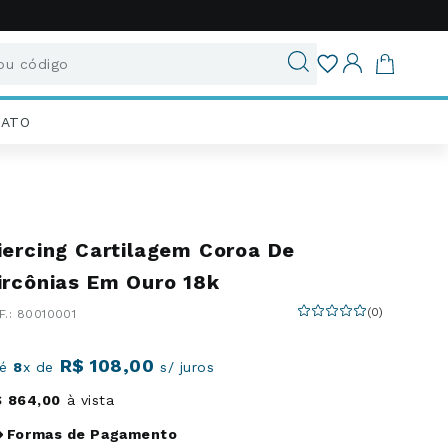
u código
ados
IATO
iercing Cartilagem Coroa De
ircônias Em Ouro 18k
(
0
)
:
80010001
R$
108
,
00
té
8
x de
s/ juros
$
864
,
00
à vista
Formas de Pagamento