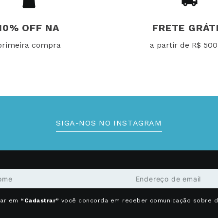
10% OFF NA
FRETE GRÁT
primeira compra
a partir de R$ 500
SIGA-NOS NO INSTAGRAM
car em
“Cadastrar”
você concorda em receber comunicação sobre 