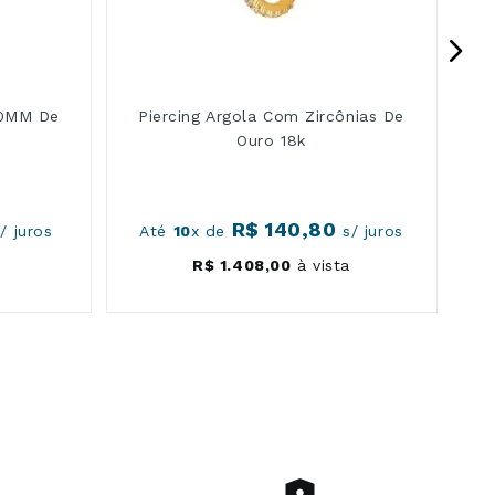
 10MM De
Piercing Argola Com Zircônias De
Ouro 18k
R$
140
,
80
/ juros
Até
10
x de
s/ juros
R$
1
.
408
,
00
à vista