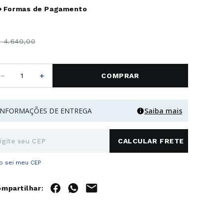
Formas de Pagamento
$
4
.
640
,
00
－
＋
COMPRAR
INFORMAÇÕES DE ENTREGA
Saiba mais
o sei meu CEP