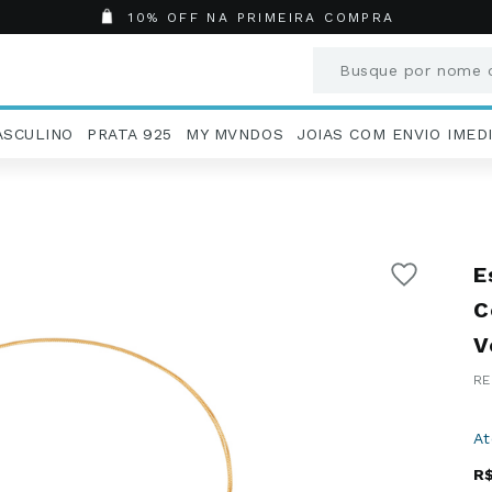
10% OFF NA PRIMEIRA COMPRA
Busque por nome o
Termos mais busc
ASCULINO
PRATA 925
MY MVNDOS
JOIAS COM ENVIO IMED
1
º
Aneis
2
º
Pingentes
3
º
Brincos
4
º
Colares
E
5
º
Masculino
6
º
Argola
C
7
º
Pingente
V
8
º
São Bento
9
º
Casamento
10
º
Corrente
A
R