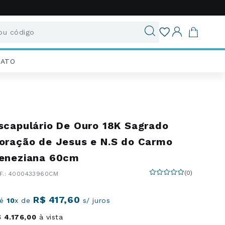
u código
ados
IATO
scapulário De Ouro 18K Sagrado
oração de Jesus e N.S do Carmo
eneziana 60cm
(
0
)
:
4000433960CM
R$
417
,
60
té
10
x de
s/ juros
$
4
.
176
,
00
à vista