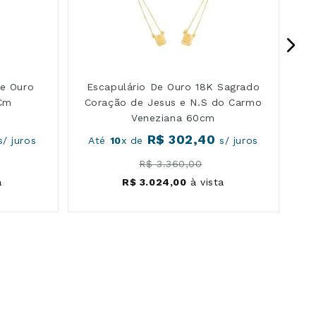
De Ouro
Escapulário De Ouro 18K Sagrado
Cm
Coração de Jesus e N.S do Carmo
Veneziana 60cm
R$
302
,
40
/ juros
Até
10
x de
s/ juros
R$
3
.
360
,
00
a
R$
3
.
024
,
00
à vista