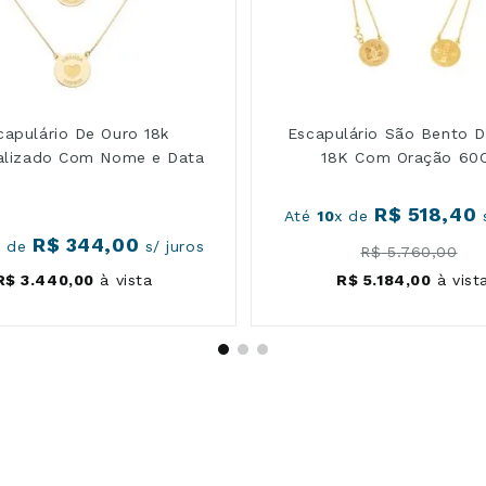
capulário De Ouro 18k
Escapulário São Bento 
alizado Com Nome e Data
18K Com Oração 60
R$
518
,
40
Até
10
x de
s
R$
344
,
00
x de
s/ juros
R$
5
.
760
,
00
R$
3
.
440
,
00
à vista
R$
5
.
184
,
00
à vist