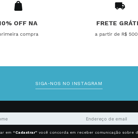
10% OFF NA
FRETE GRÁT
primeira compra
a partir de R$ 500
SIGA-NOS NO INSTAGRAM
car em
“Cadastrar”
você concorda em receber comunicação sobre 