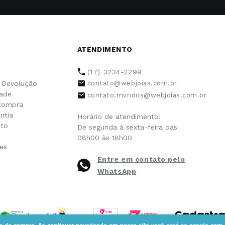
ATENDIMENTO
(17) 3234-2299
e Devolução
contato@webjoias.com.br
dade
contato.mvndos@webjoias.com.br
Compra
ntia
Horário de atendimento:
to
De segunda à sexta-feira das
08h00 às 18h00
es
Entre em contato pelo
WhatsApp