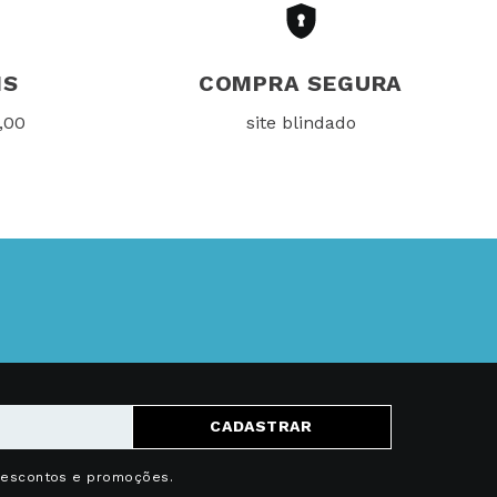
IS
COMPRA SEGURA
,00
site blindado
CADASTRAR
descontos e promoções.