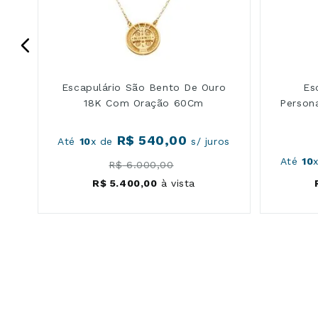
Escapulário São Bento De Ouro
Es
18K Com Oração 60Cm
Person
R$
540
,
00
os
Até
10
x de
s/ juros
Até
10
R$
6
.
000
,
00
R$
5
.
400
,
00
à vista