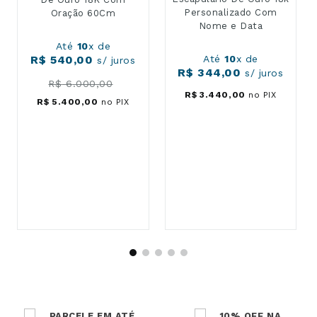
Escapulário São Bento
Escapulário De Ouro 18k
De Ouro 18K Com
Personalizado Com
Oração 60Cm
Nome e Data
Até
10
x de
Até
10
x de
R$
540
,
00
R$
344
,
00
s/ juros
s/ juros
R$
3
.
440
,
00
no PIX
R$
6
.
000
,
00
R$
5
.
400
,
00
no PIX
PARCELE EM ATÉ
10% OFF NA