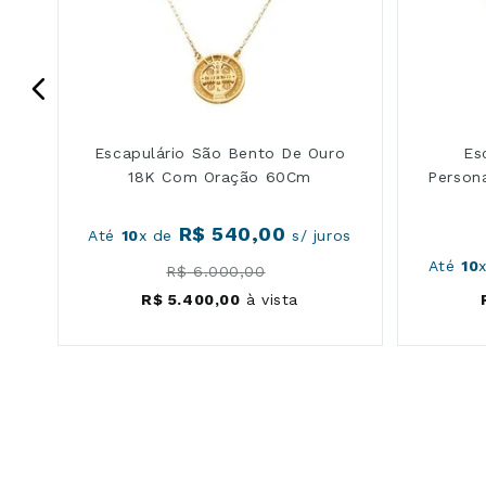
Escapulário São Bento De Ouro
Es
18K Com Oração 60Cm
Person
R$
540
,
00
os
Até
10
x de
s/ juros
Até
10
R$
6
.
000
,
00
R$
5
.
400
,
00
à vista