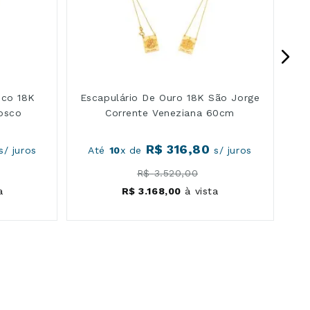
nco 18K
Escapulário De Ouro 18K São Jorge
osco
Corrente Veneziana 60cm
R$
316
,
80
s/ juros
Até
10
x de
s/ juros
R$
3
.
520
,
00
a
R$
3
.
168
,
00
à vista