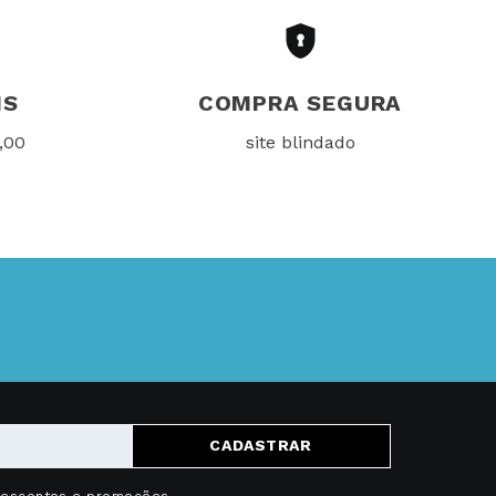
IS
COMPRA SEGURA
,00
site blindado
CADASTRAR
descontos e promoções.