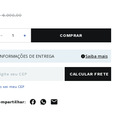
$
6
.
000
,
00
－
＋
COMPRAR
INFORMAÇÕES DE ENTREGA
Saiba mais
o sei meu CEP