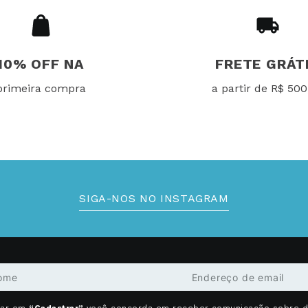
10% OFF NA
FRETE GRÁT
primeira compra
a partir de R$ 500
SIGA-NOS NO INSTAGRAM
car em
“Cadastrar”
você concorda em receber comunicação sobre 