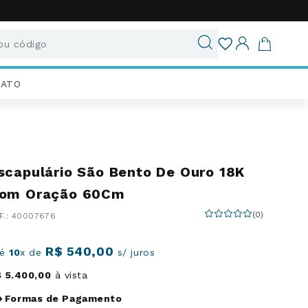
u código
ados
IATO
scapulário São Bento De Ouro 18K
om Oração 60Cm
(
0
)
:
40007676
R$
540
,
00
té
10
x de
s/ juros
$
5
.
400
,
00
à vista
Formas de Pagamento