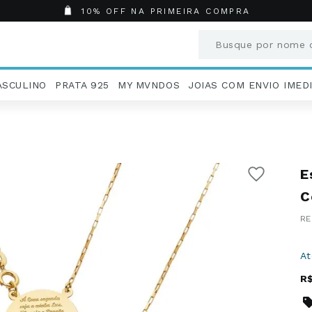
10% OFF NA PRIMEIRA COMPRA
Busque por nome o
Termos mais busc
ASCULINO
PRATA 925
MY MVNDOS
JOIAS COM ENVIO IMED
1
º
Aneis
2
º
Pingentes
3
º
Brincos
4
º
Colares
E
5
º
Masculino
6
º
Argola
C
7
º
Casamento
8
º
São Bento
9
º
Pingente
A
10
º
Corrente
R