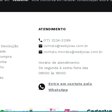
ATENDIMENTO
(17) 3234-2299
e Devolução
contato@webjoias.com.br
dade
contato.mvndos@webjoias.com.br
Compra
ntia
Horário de atendimento:
to
De segunda à sexta-feira das
08h00 às 18h00
es
Entre em contato pelo
WhatsApp