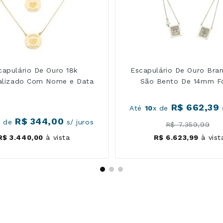
capulário De Ouro 18k
Escapulário De Ouro Bra
alizado Com Nome e Data
São Bento De 14mm F
R$
662
,
39
Até
10
x de
R$
344
,
00
x de
s/ juros
R$
7
.
359
,
99
R$
3
.
440
,
00
à vista
R$
6
.
623
,
99
à vist