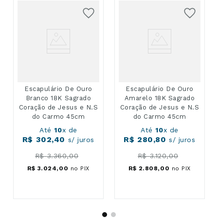
Escapulário De Ouro
Escapulário De Ouro
Branco 18K Sagrado
Amarelo 18K Sagrado
Coração de Jesus e N.S
Coração de Jesus e N.S
do Carmo 45cm
do Carmo 45cm
Até
10
x de
Até
10
x de
R$
302
,
40
R$
280
,
80
s/ juros
s/ juros
R$
3
.
360
,
00
R$
3
.
120
,
00
R$
3
.
024
,
00
no PIX
R$
2
.
808
,
00
no PIX