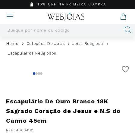
10% OFF NA PRIMEIRA COMPRA
Busque por nome ou código
Termos mais buscados
Coleções De Joias
Joias Religiosa
1
º
Aneis
Escapulários Religiosos
2
º
Pingentes
3
º
Brincos
4
º
Colares
5
º
Masculino
6
º
Argola
Escapulário De Ouro Branco 18K
7
º
Casamento
Sagrado Coração de Jesus e N.S do
8
º
Corrente
Carmo 45cm
9
º
Pingente
10
º
São Bento
:
40004181