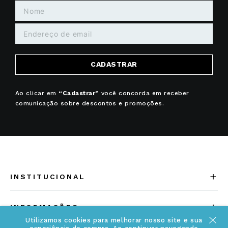
CADASTRAR
Ao clicar em
“Cadastrar”
você concorda em receber
comunicação sobre descontos e promoções.
+
INSTITUCIONAL
Quem somos
+
INFORMAÇÕES
Acesse Nosso Blog
Utilizamos cookies para melhorar nosso site e sua
Cuidados Especiais