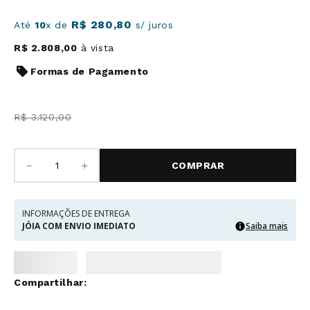
R$
280
,
80
Até
10
x de
s/ juros
R$
2
.
808
,
00
à vista
Formas de Pagamento
R$
3
.
120
,
00
－
＋
COMPRAR
INFORMAÇÕES DE ENTREGA
JÓIA COM ENVIO IMEDIATO
Saiba mais