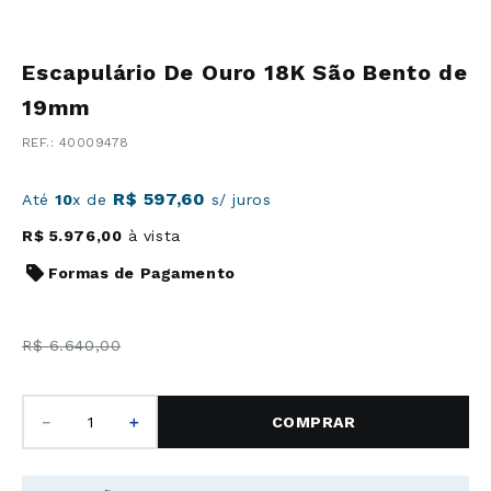
Escapulário De Ouro 18K São Bento de
19mm
:
40009478
R$
597
,
60
Até
10
x de
s/ juros
R$
5
.
976
,
00
à vista
Formas de Pagamento
R$
6
.
640
,
00
－
＋
COMPRAR