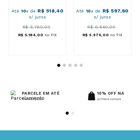
R$
518
,
40
R$
597
,
60
Até
10
x de
Até
10
x de
s/ juros
s/ juros
R$
5
.
760
,
00
R$
6
.
640
,
00
R$
5
.
184
,
00
no PIX
R$
5
.
976
,
00
no PIX
PARCELE EM ATÉ
10% OFF NA
10x sem juros
primeira compra