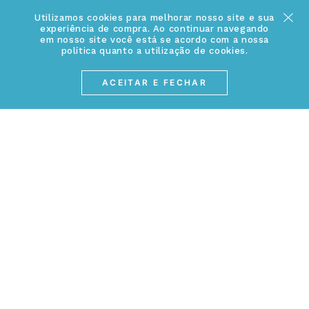
Política de Privacidade
Utilizamos cookies para melhorar nosso site e sua
(17) 3234-2299
experiência de compra. Ao continuar navegando
Cancelamento de Compra
contato@webjoias.com.br
em nosso site você está se acordo com a nossa
política quanto a utilização de cookies.
contato.mvndos@webjoias.com.br
Certificado de Garantia
ACEITAR E FECHAR
Horário de atendimento: De segunda à sexta-feira das
Forma de Pagamento
08h00 às 18h00
Prazo de Entrega
Entre em contato pelo WhatsApp
Cupons e Promoções
MEIOS DE PAGAMENTOS