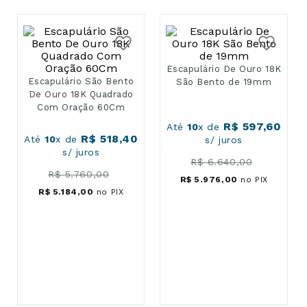
Escapulário São Bento
Escapulário De Ouro 18K
De Ouro 18K Quadrado
São Bento de 19mm
Com Oração 60Cm
R$
518
,
40
R$
597
,
60
Até
10
x de
Até
10
x de
s/ juros
s/ juros
R$
5
.
760
,
00
R$
6
.
640
,
00
R$
5
.
184
,
00
no PIX
R$
5
.
976
,
00
no PIX