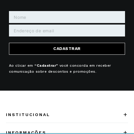
CADASTRAR
Ao clicar em
“Cadastrar”
você concorda em receber
comunicação sobre descontos e promoções.
+
INSTITUCIONAL
Quem somos
+
INFORMAÇÕES
Acesse Nosso Blog
Cuidados Especiais
Fale Conosco
Política de Troca e Devolução
ATENDIMENTO
Conheça a linha MVNDOS