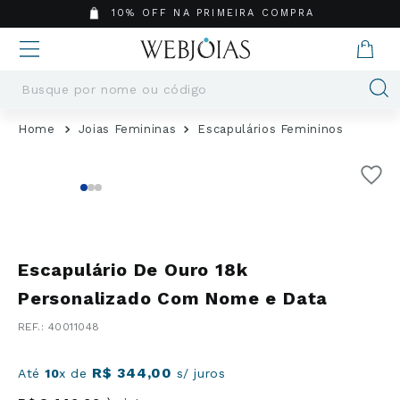
10% OFF NA PRIMEIRA COMPRA
Busque por nome ou código
Termos mais buscados
Joias Femininas
Escapulários Femininos
1
º
Aneis
2
º
Pingentes
3
º
Brincos
4
º
Colares
5
º
Masculino
Escapulário De Ouro 18k
6
º
Argola
Personalizado Com Nome e Data
7
º
Casamento
:
40011048
8
º
Corrente
9
º
Pingente
R$
344
,
00
Até
10
x de
s/ juros
10
º
Moissanite