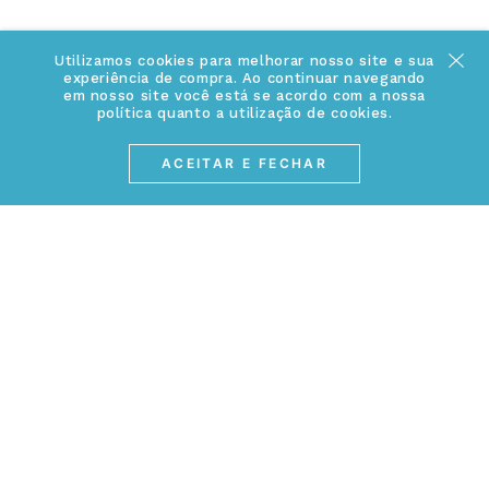
Fale Conosco
Política de Troca e Devolução
ATENDIMENTO
Conheça a linha MVNDOS
Utilizamos cookies para melhorar nosso site e sua
Política de Privacidade
experiência de compra. Ao continuar navegando
(17) 3234-2299
em nosso site você está se acordo com a nossa
Cancelamento de Compra
política quanto a utilização de cookies.
contato@webjoias.com.br
contato.mvndos@webjoias.com.br
Certificado de Garantia
ACEITAR E FECHAR
Horário de atendimento: De segunda à sexta-feira das
Forma de Pagamento
08h00 às 18h00
Prazo de Entrega
Entre em contato pelo WhatsApp
Cupons e Promoções
MEIOS DE PAGAMENTOS