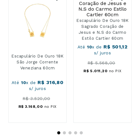
Escapulário De Ouro 18K
Sagrado Coração de
Escapulário De Ouro 18K
Jesus e N.S do Carmo
São Jorge Corrente
Estilo Cartier 60cm
Veneziana 60cm
R$
501
,
12
Até
10
x de
s/ juros
R$
316
,
80
Até
10
x de
s/ juros
R$
5
.
568
,
00
R$
5
.
011
,
20
no PIX
R$
3
.
520
,
00
R$
3
.
168
,
00
no PIX