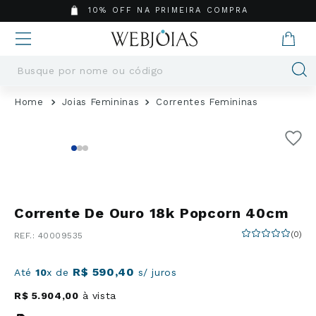
10% OFF NA PRIMEIRA COMPRA
Busque por nome ou código
Termos mais buscados
Joias Femininas
Correntes Femininas
1
º
Aneis
2
º
Pingentes
3
º
Brincos
4
º
Colares
5
º
Masculino
Corrente De Ouro 18k Popcorn 40cm
6
º
Argola
(
0
)
:
40009535
7
º
Casamento
8
º
São Bento
R$
590
,
40
Até
10
x de
s/ juros
9
º
Pingente
R$
5
.
904
,
00
à vista
10
º
Corrente