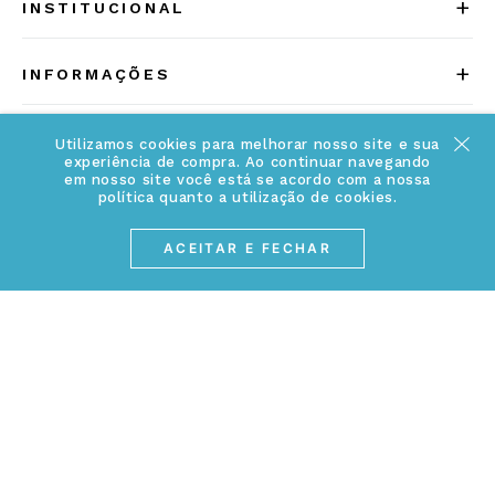
+
INSTITUCIONAL
Quem somos
+
INFORMAÇÕES
Acesse Nosso Blog
Cuidados Especiais
Fale Conosco
Utilizamos cookies para melhorar nosso site e sua
Política de Troca e Devolução
experiência de compra. Ao continuar navegando
ATENDIMENTO
em nosso site você está se acordo com a nossa
Conheça a linha MVNDOS
política quanto a utilização de cookies.
Política de Privacidade
(17) 3234-2299
ACEITAR E FECHAR
Cancelamento de Compra
contato@webjoias.com.br
contato.mvndos@webjoias.com.br
Certificado de Garantia
Horário de atendimento: De segunda à sexta-feira das
Forma de Pagamento
08h00 às 18h00
Prazo de Entrega
Entre em contato pelo WhatsApp
Cupons e Promoções