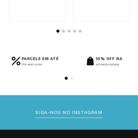
R$
1
.
900
,
80
no PIX
R$
4
.
046
,
40
no PIX
PARCELE EM ATÉ
10% OFF NA
10x sem juros
primeira compra
SIGA-NOS NO INSTAGRAM