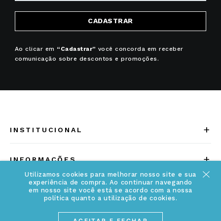
CADASTRAR
Ao clicar em
“Cadastrar”
você concorda em receber
comunicação sobre descontos e promoções.
+
INSTITUCIONAL
Quem somos
+
INFORMAÇÕES
Acesse Nosso Blog
Utilizamos cookies para melhorar nosso site e sua
Cuidados Especiais
experiência de compra. Ao continuar navegando
Fale Conosco
em nosso site você está se acordo com a nossa
Política de Troca e Devolução
política quanto a utilização de cookies.
ATENDIMENTO
Conheça a linha MVNDOS
Política de Privacidade
ACEITAR E FECHAR