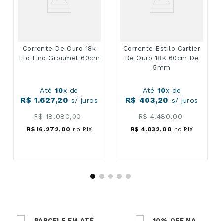
Corrente De Ouro 18k
Corrente Estilo Cartier
Elo Fino Groumet 60cm
De Ouro 18K 60cm De
5mm
Até
10
x de
Até
10
x de
R$
1
.
627
,
20
R$
403
,
20
s/ juros
s/ juros
R$
18
.
080
,
00
R$
4
.
480
,
00
R$
16
.
272
,
00
no PIX
R$
4
.
032
,
00
no PIX
PARCELE EM ATÉ
10% OFF NA