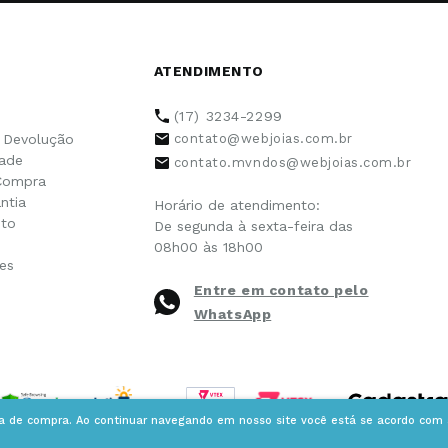
ATENDIMENTO
(17) 3234-2299
e Devolução
contato@webjoias.com.br
dade
contato.mvndos@webjoias.com.br
Compra
ntia
Horário de atendimento:
to
De segunda à sexta-feira das
08h00 às 18h00
es
Entre em contato pelo
WhatsApp
ia de compra. Ao continuar navegando em nosso site você está se acordo com a