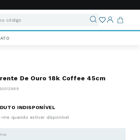
u código
ados
IATO
rente De Ouro 18k Coffee 45cm
60012889