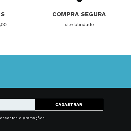
IS
COMPRA SEGURA
,00
site blindado
CADASTRAR
descontos e promoções.