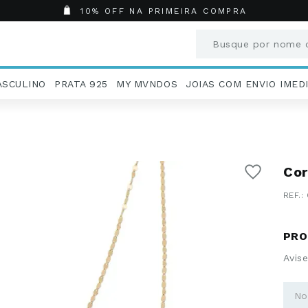
10% OFF NA PRIMEIRA COMPRA
Busque por nome o
Termos mais busc
ASCULINO
PRATA 925
MY MVNDOS
JOIAS COM ENVIO IMED
1
º
Aneis
2
º
Pingentes
3
º
Brincos
4
º
Colares
Cor
5
º
Masculino
6
º
Argola
:
7
º
Pingente
8
º
Casamento
9
º
Corrente
10
º
Moissanite