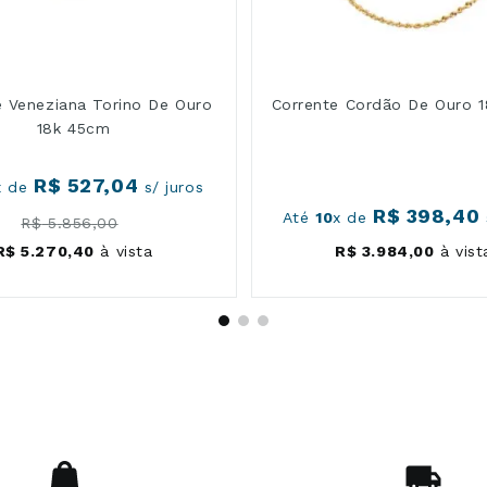
e Veneziana Torino De Ouro
Corrente Cordão De Ouro 
18k 45cm
R$
527
,
04
x de
s/ juros
R$
398
,
40
Até
10
x de
R$
5
.
856
,
00
R$
5
.
270
,
40
à vista
R$
3
.
984
,
00
à vist