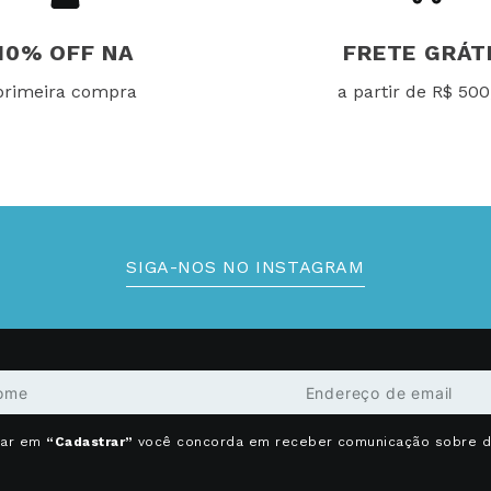
10% OFF NA
FRETE GRÁT
primeira compra
a partir de R$ 500
SIGA-NOS NO INSTAGRAM
car em
“Cadastrar”
você concorda em receber comunicação sobre 