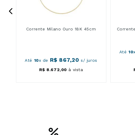
Corrente Milano Ouro 18K 45cm
Corrent
os
Até
10
R$
867
,
20
Até
10
x de
s/ juros
R$
8
.
672
,
00
à vista