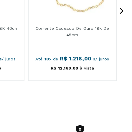
18K 40cm
Corrente Cadeado De Ouro 18k De
45cm
R$
1
.
216
,
00
s/ juros
Até
10
x de
s/ juros
a
R$
12
.
160
,
00
à vista