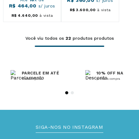
R$
360
,
00
s/ juros
R$
464
,
00
s/ juros
R$
3
.
600
,
00
à vista
R$
4
.
640
,
00
à vista
Você viu todos os
22
produtos
PARCELE EM ATÉ
10% OFF NA
10x sem juros
primeira compra
SIGA-NOS NO INSTAGRAM