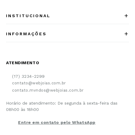
+
INSTITUCIONAL
Quem somos
+
INFORMAÇÕES
Acesse Nosso Blog
Cuidados Especiais
Fale Conosco
Política de Troca e Devolução
ATENDIMENTO
Conheça a linha MVNDOS
Política de Privacidade
(17) 3234-2299
Cancelamento de Compra
contato@webjoias.com.br
contato.mvndos@webjoias.com.br
Certificado de Garantia
Horário de atendimento: De segunda à sexta-feira das
Forma de Pagamento
08h00 às 18h00
Prazo de Entrega
Entre em contato pelo WhatsApp
Cupons e Promoções