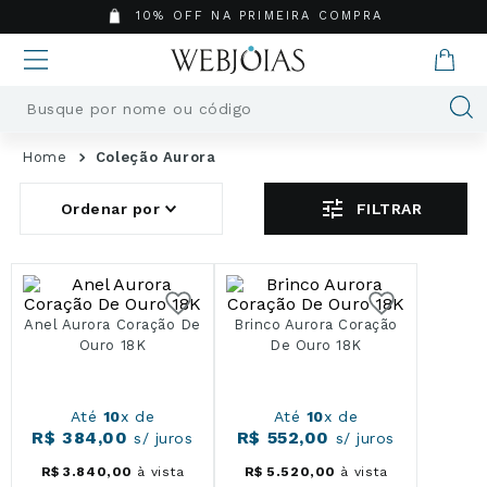
10% OFF NA PRIMEIRA COMPRA
Busque por nome ou código
Termos mais buscados
Coleção Aurora
1
º
Aneis
FILTRAR
2
º
Pingentes
3
º
Brincos
4
º
Colares
5
º
Masculino
Anel Aurora Coração De
Brinco Aurora Coração
6
º
Argola
Ouro 18K
De Ouro 18K
7
º
Casamento
8
º
Pingente
Até
10
x de
Até
10
x de
9
º
Corrente
R$
384
,
00
R$
552
,
00
s/ juros
s/ juros
10
º
Moissanite
R$
3
.
840
,
00
à vista
R$
5
.
520
,
00
à vista