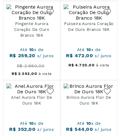
Pingente Aurora
Pulseira Aurora Coração
Coração De Ouro
De Ouro Branco 18K
Branco 18K
Até
10
x de
Até
10
x de
R$
259
,
20
R$
472
,
00
s/ juros
s/ juros
R$
4
.
720
,
00
à vista
R$
2
.
880
,
00
R$
2
.
592
,
00
à vista
Anel Aurora Flor De
Brinco Aurora Flor De
Ouro 18K
Ouro 18K
Até
10
x de
Até
10
x de
R$
352
,
00
R$
544
,
00
s/ juros
s/ juros