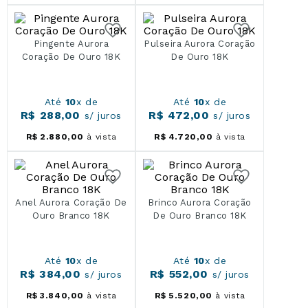
Pingente Aurora
Pulseira Aurora Coração
Coração De Ouro 18K
De Ouro 18K
Até
10
x de
Até
10
x de
R$
288
,
00
R$
472
,
00
s/ juros
s/ juros
R$
2
.
880
,
00
à vista
R$
4
.
720
,
00
à vista
Anel Aurora Coração De
Brinco Aurora Coração
Ouro Branco 18K
De Ouro Branco 18K
Até
10
x de
Até
10
x de
R$
384
,
00
R$
552
,
00
s/ juros
s/ juros
R$
3
.
840
,
00
à vista
R$
5
.
520
,
00
à vista