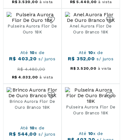
R$
3
.
520
,
00
à vista
R$
5
.
440
,
00
à vista
Pulseira Aurora Flor De
Anel Aurora Flor De
Ouro 18K
Ouro Branco 18K
Até
10
x de
Até
10
x de
R$
403
,
20
R$
352
,
00
s/ juros
s/ juros
R$
3
.
520
,
00
à vista
R$
4
.
480
,
00
R$
4
.
032
,
00
à vista
Brinco Aurora Flor De
Pulseira Aurora Flor De
Ouro Branco 18K
Ouro Branco 18K
Até
10
x de
R$
544
,
00
Até
10
x de
s/ juros
R$
403
,
20
s/ juros