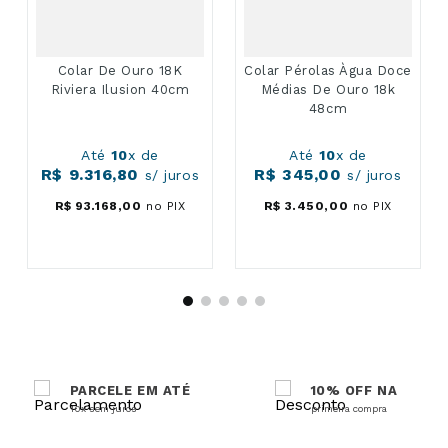
Colar De Ouro 18K
Colar Pérolas Àgua Doce
Riviera Ilusion 40cm
Médias De Ouro 18k
48cm
Até
10
x de
Até
10
x de
R$
9
.
316
,
80
R$
345
,
00
s/ juros
s/ juros
R$
93
.
168
,
00
no PIX
R$
3
.
450
,
00
no PIX
PARCELE EM ATÉ
10% OFF NA
10x sem juros
primeira compra