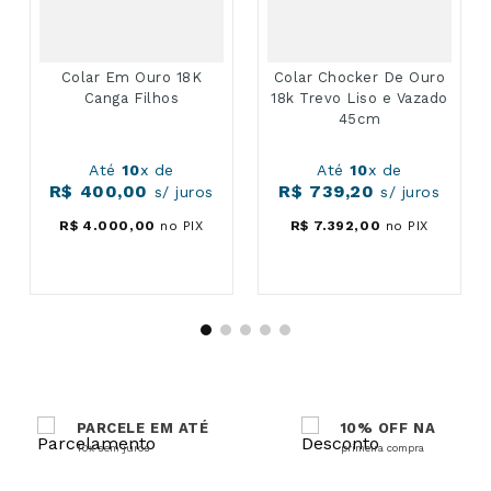
Colar Em Ouro 18K
Colar Chocker De Ouro
Canga Filhos
18k Trevo Liso e Vazado
45cm
Até
10
x de
Até
10
x de
R$
400
,
00
R$
739
,
20
s/ juros
s/ juros
R$
4
.
000
,
00
no PIX
R$
7
.
392
,
00
no PIX
PARCELE EM ATÉ
10% OFF NA
10x sem juros
primeira compra