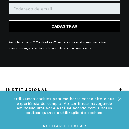
CADASTRAR
Ao clicar em
“Cadastrar”
você concorda em receber
comunicação sobre descontos e promoções.
+
INSTITUCIONAL
Utilizamos cookies para melhorar nosso site e sua
Quem somos
experiência de compra. Ao continuar navegando
+
INFORMAÇÕES
em nosso site você está se acordo com a nossa
Acesse Nosso Blog
política quanto a utilização de cookies.
Cuidados Especiais
Fale Conosco
ACEITAR E FECHAR