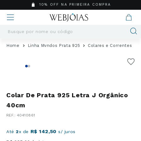
10% OFF NA PRIMEIRA COMPRA
Busque por nome ou código
Termos mais buscados
Linha Mvndos Prata 925
Colares e Correntes
1
º
Aneis
2
º
Pingentes
3
º
Brincos
4
º
Colares
5
º
Masculino
Colar De Prata 925 Letra J Orgânico
6
º
Argola
40cm
7
º
Pingente
:
40410861
8
º
Casamento
9
º
Corrente
R$
142
,
50
Até
2
x de
s/ juros
10
º
Moissanite