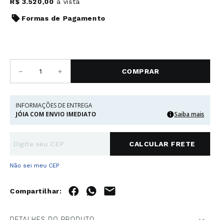
R$
3
.
520
,
00
à vista
Formas de Pagamento
－
＋
COMPRAR
INFORMAÇÕES DE ENTREGA
JÓIA COM ENVIO IMEDIATO
Saiba mais
Não sei meu CEP
DETALHES DO PRODUTO