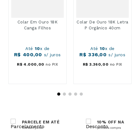
Colar Em Ouro 18K
Colar De Ouro 18K Letra
Canga Filhos
P Orgânico 40cm
Até
10
x de
Até
10
x de
R$
400
,
00
R$
336
,
00
s/ juros
s/ juros
R$
4
.
000
,
00
no PIX
R$
3
.
360
,
00
no PIX
PARCELE EM ATÉ
10% OFF NA
10x sem juros
primeira compra