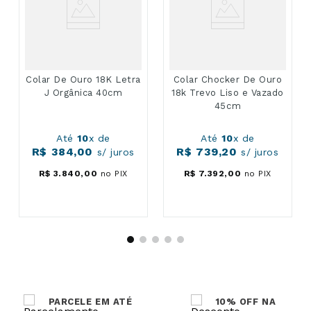
Colar De Ouro 18K Letra
Colar Chocker De Ouro
J Orgânica 40cm
18k Trevo Liso e Vazado
45cm
Até
10
x de
Até
10
x de
R$
384
,
00
R$
739
,
20
s/ juros
s/ juros
R$
3
.
840
,
00
no PIX
R$
7
.
392
,
00
no PIX
PARCELE EM ATÉ
10% OFF NA