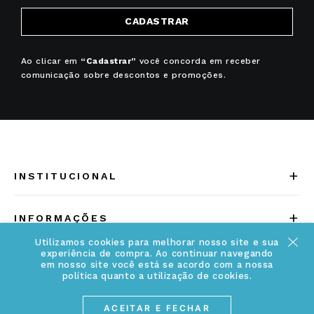
CADASTRAR
Ao clicar em
“Cadastrar”
você concorda em receber
comunicação sobre descontos e promoções.
+
INSTITUCIONAL
Quem somos
+
INFORMAÇÕES
Acesse Nosso Blog
Utilizamos cookies para melhorar nosso site e sua
Cuidados Especiais
experiência de compra. Ao continuar navegando
Fale Conosco
em nosso site você está se acordo com a nossa
Política de Troca e Devolução
política quanto a utilização de cookies.
ATENDIMENTO
Conheça a linha MVNDOS
Política de Privacidade
ACEITAR E FECHAR