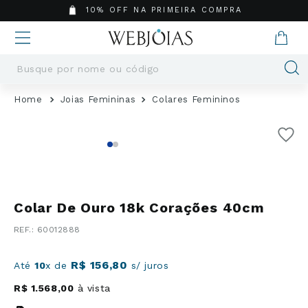
10% OFF NA PRIMEIRA COMPRA
Busque por nome ou código
Termos mais buscados
Joias Femininas
Colares Femininos
1
º
Aneis
2
º
Pingentes
3
º
Brincos
4
º
Colares
5
º
Masculino
Colar De Ouro 18k Corações 40cm
6
º
Argola
:
60012888
7
º
Pingente
8
º
São Bento
R$
156
,
80
Até
10
x de
s/ juros
9
º
Casamento
R$
1
.
568
,
00
à vista
10
º
Corrente