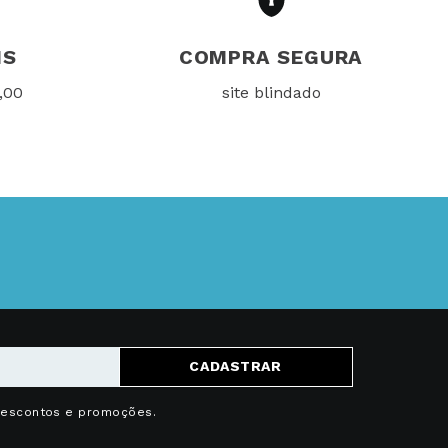
IS
COMPRA SEGURA
,00
site blindado
CADASTRAR
descontos e promoções.