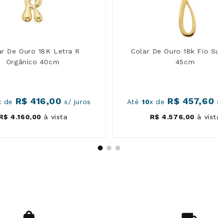
ar De Ouro 18K Letra R
Colar De Ouro 18k Fio S
Orgânico 40cm
45cm
R$
416
,
00
R$
457
,
60
x de
s/ juros
Até
10
x de
s
R$
4
.
160
,
00
à vista
R$
4
.
576
,
00
à vist