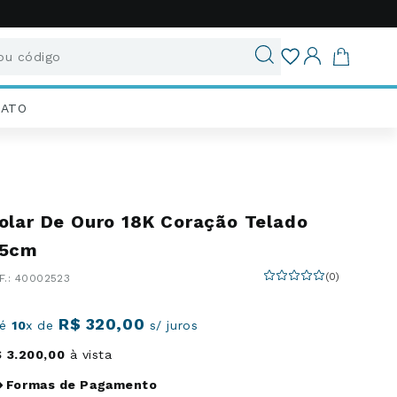
u código
ados
IATO
olar De Ouro 18K Coração Telado
5cm
(
0
)
:
40002523
R$
320
,
00
té
10
x de
s/ juros
$
3
.
200
,
00
à vista
Formas de Pagamento