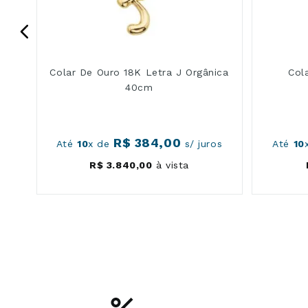
Colar De Ouro 18K Letra J Orgânica
Col
40cm
R$
384
,
00
os
Até
10
x de
s/ juros
Até
10
R$
3
.
840
,
00
à vista