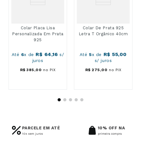
Colar Placa Lisa
Colar De Prata 925
Personalizada Em Prata
Letra T Orgânico 40cm
925
R$
64
,
16
R$
55
,
00
Até
6
x de
s/
Até
5
x de
juros
s/ juros
R$
385
,
00
no PIX
R$
275
,
00
no PIX
PARCELE EM ATÉ
10% OFF NA
10x sem juros
primeira compra