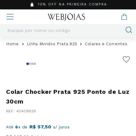
10% OFF NA PRIMEIRA COMPRA
Busque por nome ou código
Termos mais buscados
Linha Mvndos Prata 925
Colares e Correntes
1
º
Aneis
2
º
Pingentes
3
º
Brincos
4
º
Colares
5
º
Masculino
Colar Chocker Prata 925 Ponto de Luz
6
º
Argola
30cm
7
º
Pingente
:
40409939
8
º
Casamento
9
º
Corrente
R$
57
,
50
Até
6
x de
s/ juros
10
º
Moissanite