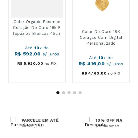
Colar Organic Essence
Coração De Ouro 18k E
Colar De Ouro 18K
Topázios Brancos 45cm
Coração Com Digital
Personalizado
Até
10
x de
R$
592
,
00
s/ juros
Até
10
x de
R$
416
,
00
R$
5
.
920
,
00
no PIX
s/ juros
R$
4
.
160
,
00
no PIX
PARCELE EM ATÉ
10% OFF NA
10x sem juros
primeira compra