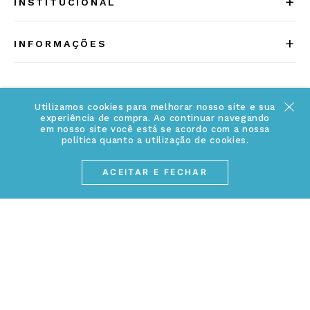
+
INSTITUCIONAL
Quem somos
+
INFORMAÇÕES
Acesse Nosso Blog
Cuidados Especiais
Fale Conosco
Política de Troca e Devolução
Utilizamos cookies para melhorar nosso site e sua
ATENDIMENTO
Conheça a linha MVNDOS
experiência de compra. Ao continuar navegando
Política de Privacidade
em nosso site você está se acordo com a nossa
política quanto a utilização de cookies.
(17) 3234-2299
Cancelamento de Compra
contato@webjoias.com.br
ACEITAR E FECHAR
contato.mvndos@webjoias.com.br
Certificado de Garantia
Horário de atendimento: De segunda à sexta-feira das
Forma de Pagamento
08h00 às 18h00
Prazo de Entrega
Entre em contato pelo WhatsApp
Cupons e Promoções