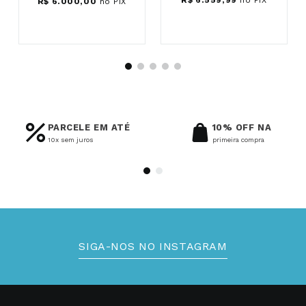
R$
6
.
000
,
00
no PIX
PARCELE EM ATÉ
10% OFF NA
10x sem juros
primeira compra
SIGA-NOS NO INSTAGRAM