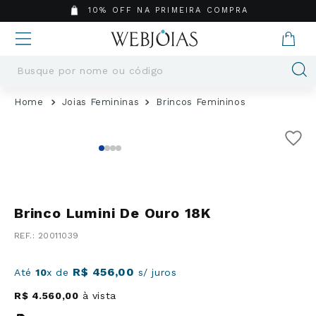
10% OFF NA PRIMEIRA COMPRA
Busque por nome ou código
Termos mais buscados
Joias Femininas
Brincos Femininos
1
º
Aneis
2
º
Pingentes
3
º
Brincos
4
º
Colares
5
º
Masculino
Brinco Lumini De Ouro 18K
6
º
Argola
:
20011039
7
º
Pingente
8
º
São Bento
R$
456
,
00
Até
10
x de
s/ juros
9
º
Casamento
R$
4
.
560
,
00
à vista
10
º
Corrente