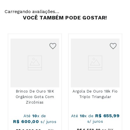
Carregando avaliações…
VOCÊ TAMBÉM PODE GOSTAR!
Brinco De Ouro 18K
Argola De Ouro 18k Fio
Orgânico Gota Com
Triplo Triangular
Zircônias
R$
655
,
99
Até
10
x de
Até
10
x de
R$
600
,
00
s/ juros
s/ juros
R$
6
.
559
,
99
no PIX