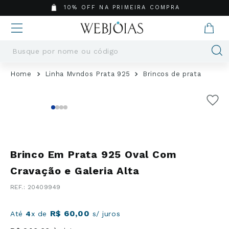
10% OFF NA PRIMEIRA COMPRA
Busque por nome ou código
Termos mais buscados
Linha Mvndos Prata 925
Brincos de prata
1
º
Aneis
2
º
Pingentes
3
º
Brincos
4
º
Colares
5
º
Masculino
Brinco Em Prata 925 Oval Com
6
º
Argola
Cravação e Galeria Alta
7
º
Casamento
:
20409949
8
º
Pingente
9
º
Corrente
R$
60
,
00
Até
4
x de
s/ juros
10
º
Moissanite