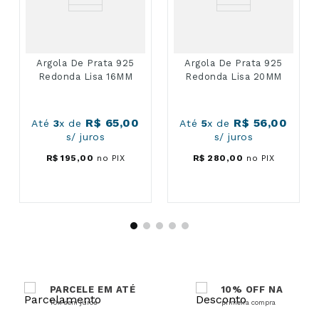
Argola De Prata 925
Argola De Prata 925
Redonda Lisa 16MM
Redonda Lisa 20MM
R$
65
,
00
R$
56
,
00
Até
3
x de
Até
5
x de
s/ juros
s/ juros
R$
195
,
00
no PIX
R$
280
,
00
no PIX
PARCELE EM ATÉ
10% OFF NA
10x sem juros
primeira compra