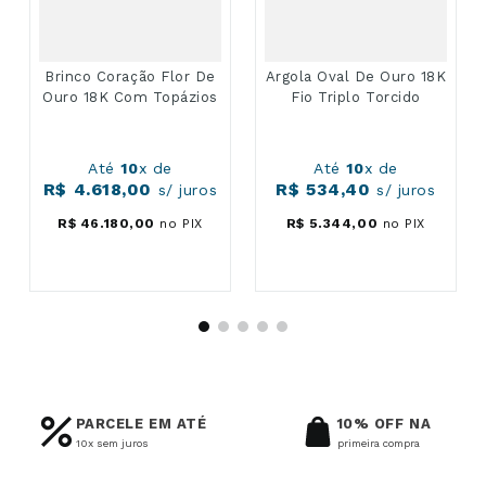
Brinco Coração Flor De
Argola Oval De Ouro 18K
Ouro 18K Com Topázios
Fio Triplo Torcido
Até
10
x de
Até
10
x de
R$
4
.
618
,
00
R$
534
,
40
s/ juros
s/ juros
R$
46
.
180
,
00
no PIX
R$
5
.
344
,
00
no PIX
PARCELE EM ATÉ
10% OFF NA
10x sem juros
primeira compra