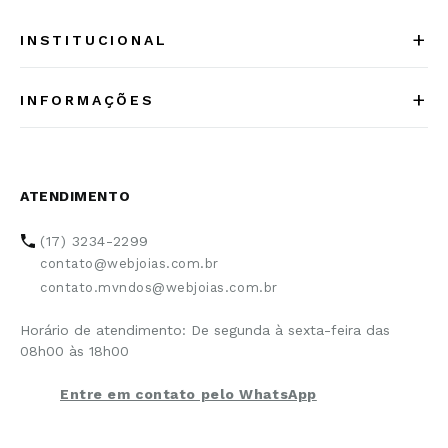
+
INSTITUCIONAL
Quem somos
+
INFORMAÇÕES
Acesse Nosso Blog
Cuidados Especiais
Fale Conosco
Política de Troca e Devolução
ATENDIMENTO
Conheça a linha MVNDOS
Política de Privacidade
(17) 3234-2299
Cancelamento de Compra
contato@webjoias.com.br
contato.mvndos@webjoias.com.br
Certificado de Garantia
Horário de atendimento: De segunda à sexta-feira das
Forma de Pagamento
08h00 às 18h00
Prazo de Entrega
Entre em contato pelo WhatsApp
Cupons e Promoções