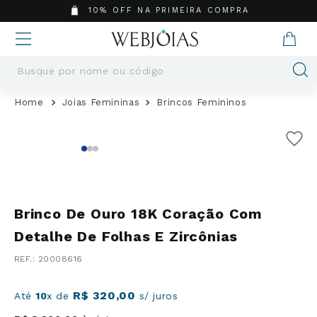
10% OFF NA PRIMEIRA COMPRA
Busque por nome ou código
Termos mais buscados
Joias Femininas
Brincos Femininos
1
º
Aneis
2
º
Pingentes
3
º
Brincos
4
º
Colares
5
º
Masculino
Brinco De Ouro 18K Coração Com
6
º
Argola
Detalhe De Folhas E Zircônias
7
º
Pingente
:
20008616
8
º
São Bento
9
º
Casamento
R$
320
,
00
Até
10
x de
s/ juros
10
º
Corrente