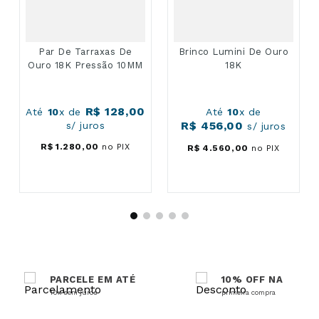
Par De Tarraxas De
Brinco Lumini De Ouro
Ouro 18K Pressão 10MM
18K
R$
128
,
00
Até
10
x de
Até
10
x de
R$
456
,
00
s/ juros
s/ juros
R$
1
.
280
,
00
no PIX
R$
4
.
560
,
00
no PIX
PARCELE EM ATÉ
10% OFF NA
10x sem juros
primeira compra